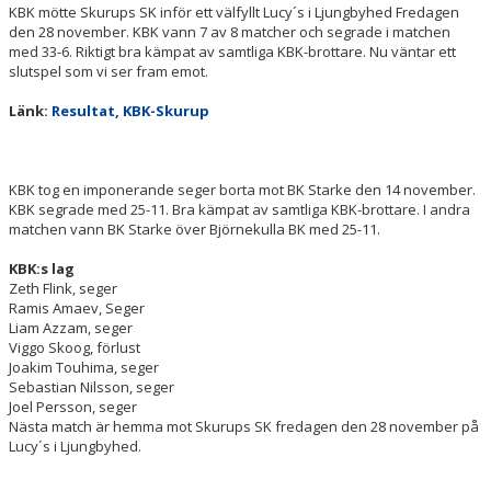
KBK mötte Skurups SK inför ett välfyllt Lucy´s i Ljungbyhed Fredagen
TÄVLINGSPROGRAM
den 28 november. KBK vann 7 av 8 matcher och segrade i matchen
med 33-6. Riktigt bra kämpat av samtliga KBK-brottare. Nu väntar ett
TÄVLINGSRESULTAT
slutspel som vi ser fram emot.
CUP KLIPPAN
Länk:
Resultat, KBK-Skurup
KLIPPAN LADY OPEN
KBK tog en imponerande seger borta mot BK Starke den 14 november.
UNGDOMS-SM 2023
KBK segrade med 25-11. Bra kämpat av samtliga KBK-brottare. I andra
matchen vann BK Starke över Björnekulla BK med 25-11.
LILLA CUP KLIPPAN
KBK:s lag
Zeth Flink, seger
BILBINGO
Ramis Amaev, Seger
Liam Azzam, seger
Viggo Skoog, förlust
ÅBY-MARKNAD
Joakim Touhima, seger
Sebastian Nilsson, seger
BROTTNINGSGYMNASIUM
Joel Persson, seger
Nästa match är hemma mot Skurups SK fredagen den 28 november på
STATISTIK
Lucy´s i Ljungbyhed.