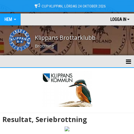
CUP KLIPPAN, LÖRDAG 24 OKTOBER 2026
HEM
LOGGA IN
Klippans Brottarklubb
Brottning
HEM
NYHETER
KONTAKT
MEDLEMSAVGIFTER
Resultat, Seriebrottning
TRÄNINGSTIDER