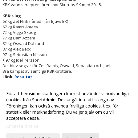
KBK vann seriepremiären mot Skurups SK med 20-15.
KBK:s lag
63 kg Zet Flink (lånad från Bjuvs BK)
67 kg Ramis Amaev
72 kg Viggo Skoog
77 kg Liam Azzam
82 kg Oswald Dahland
87 kg Alex Beck
97 kg Sebastian Nilsson
+ 97 kg Joel Persson
Det blev segrar för Zet, Ramis, Oswald, Sebastian och Joel.
Bra kämpat av samtliga KBK-brottare.
Länk:
Resultat
Andra matchen:
Skurups SK - Björnekulla BK 23-12
För att hemsidan ska fungera korrekt använder vi nödvändiga
cookies från SportAdmin. Dessa går inte att stänga av.
Föreningen kan också använda frivilliga cookies, t.ex. för
statistik eller marknadsföring. Du väljer själv om du vill
acceptera dessa.
Anpassa dina val
Cookie-
Gå till
inställningar
Webbversion