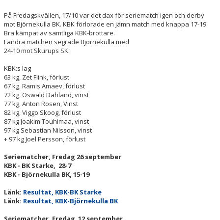
DOKUMENT
På Fredagskvällen, 17/10 var det dax för seriematch igen och derby
STÖD KBK
mot Björnekulla BK. KBK förlorade en jämn match med knappa 17-19.
Bra kämpat av samtliga KBK-brottare.
I andra matchen segrade Björnekulla med
LÄNKAR
24-10 mot Skurups SK.
KLUBBKLÄDER
KBK:s lag
63 kg, Zet Flink, förlust
67 kg, Ramis Amaev, förlust
SERIEBROTTNING
72 kg, Oswald Dahland, vinst
77 kg, Anton Rosen, Vinst
RESULTAT
82 kg, Viggo Skoog, förlust
87 kg Joakim Touhimaa, vinst
97 kg Sebastian Nilsson, vinst
+ 97 kg Joel Persson, förlust
Seriematcher, Fredag 26 september
KBK - BK Starke, 28-7
KBK - Björnekulla BK, 15-19
Länk:
Resultat, KBK-BK Starke
Länk:
Resultat, KBK-Björnekulla BK
Seriematcher, Fredag 12 september