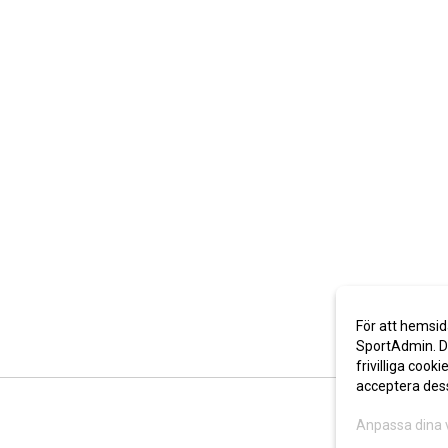
För att hemsid
SportAdmin. De
frivilliga cooki
acceptera des
Anpassa dina 