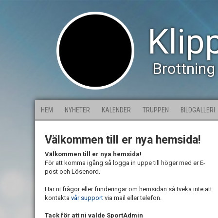
Klip
Brottning
HEM
NYHETER
KALENDER
TRUPPEN
BILDGALLERI
Välkommen till er nya hemsida!
Välkommen till er nya hemsida!
För att komma igång så logga in uppe till höger med er E-
post och Lösenord.
Har ni frågor eller funderingar om hemsidan så tveka inte att
kontakta
vår support
via mail eller telefon.
Tack för att ni valde SportAdmin