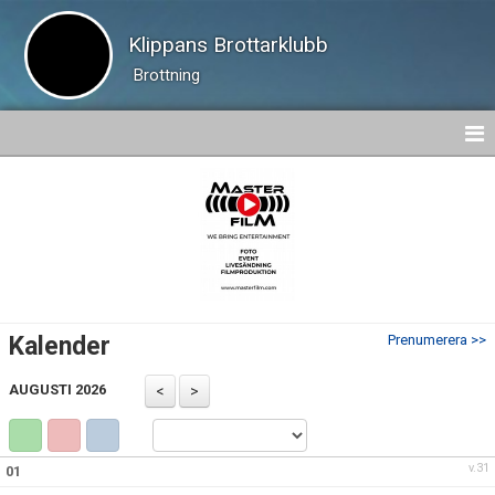
Klippans Brottarklubb
Brottning
HEM
NYHETER
KALENDER
TRUPPEN
Kalender
Prenumerera >>
BILDGALLERI
AUGUSTI 2026
DOKUMENT
KONTAKT
v.31
01