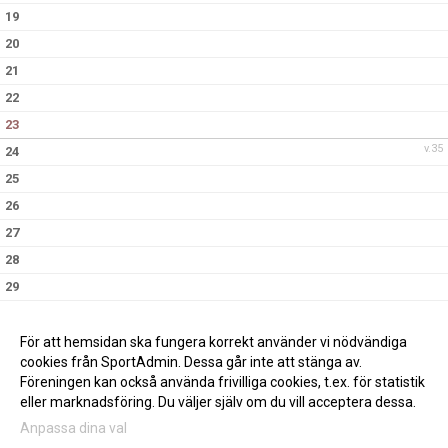
19
20
21
22
23
v.35
24
25
26
27
28
29
30
v.36
31
För att hemsidan ska fungera korrekt använder vi nödvändiga
cookies från SportAdmin. Dessa går inte att stänga av.
Föreningen kan också använda frivilliga cookies, t.ex. för statistik
eller marknadsföring. Du väljer själv om du vill acceptera dessa.
Anpassa dina val