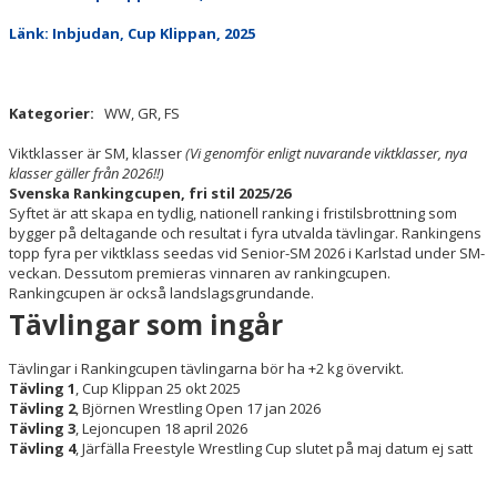
Länk: Inbjudan, Cup Klippan, 2025
KLIPPAN LADY OPEN
UNGDOMS-SM 2023
Kategorier:
WW, GR, FS
LILLA CUP KLIPPAN
Viktklasser är SM, klasser
(Vi genomför enligt nuvarande viktklasser, nya
klasser gäller från 2026!!)
BILBINGO
Svenska Rankingcupen, fri stil 2025/26
Syftet är att skapa en tydlig, nationell ranking i fristilsbrottning som
bygger på deltagande och resultat i fyra utvalda tävlingar. Rankingens
ÅBY-MARKNAD
topp fyra per viktklass seedas vid Senior-SM 2026 i Karlstad under SM-
veckan. Dessutom premieras vinnaren av rankingcupen.
BROTTNINGSGYMNASIUM
Rankingcupen är också landslagsgrundande.
Tävlingar som ingår
STATISTIK
Tävlingar i Rankingcupen tävlingarna bör ha +2 kg övervikt.
DOKUMENT
Tävling 1
, Cup Klippan 25 okt 2025
Tävling 2
, Björnen Wrestling Open 17 jan 2026
Tävling 3
, Lejoncupen 18 april 2026
STÖD KBK
Tävling 4
, Järfälla Freestyle Wrestling Cup slutet på maj datum ej satt
LÄNKAR