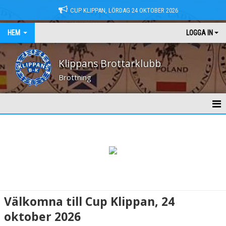
CUP KLIPPAN, LÖRDAG 24 OKTOBER 2026
HEM
LOGGA IN
Klippans Brottarklubb
Brottning
HEM
NYHETER
KONTAKT
MEDLEMSAVGIFTER
Välkomna till Cup Klippan, 24
TRÄNINGSTIDER
oktober 2026