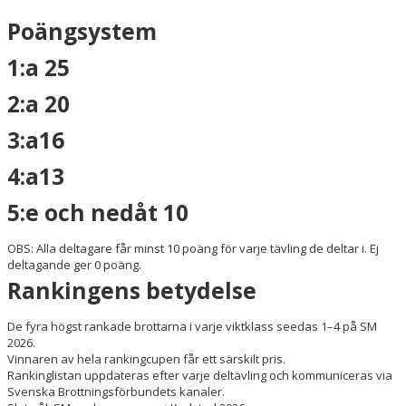
Poängsystem
KLUBBKLÄDER
1:a 25
SERIEBROTTNING
2:a 20
3:a16
4:a13
5:e och nedåt 10
OBS: Alla deltagare får minst 10 poäng för varje tävling de deltar i. Ej
deltagande ger 0 poäng.
Rankingens betydelse
De fyra högst rankade brottarna i varje viktklass seedas 1–4 på SM
2026.
Vinnaren av hela rankingcupen får ett särskilt pris.
Rankinglistan uppdateras efter varje deltävling och kommuniceras via
Svenska Brottningsförbundets kanaler.