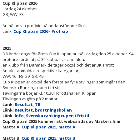
Cup Klippan 2026
TÄVLINGSPROGRAM
Lördag 24 oktober
GR, WW, FS
TÄVLINGSRESULTAT
Anmälan via profixio på nedanstående länk.
CUP KLIPPAN
Länk:
Cup Klippan 2026 - Profixio
DELTAGARE
2025
Då är det dags för årets Cup Klippan nu på Lördag den 25 oktober. 94
RESULTAT
brottare fördelat på 32 klubbar är anmälda.
en klubb från Danmark deltager också och det är BK Thrott.
Antalet anmälda i respektive kategori är,
INBJUDAN
WW: 16 FS: 29 GR: 49
Cup Klippan är också den första av fyra tävlingar som ingår i den
WEB-TV
Svenska Rankingcupen i fri stil.
Tävlingarna börjar Kl. 10.30 i Idrottshallen, Klippan.
Tävlingen avgörs på 2 mattor.
FUNKTIONÄRER
Länk:
Resultat, TR
Länk:
Resultat, brottningskollen
BILDER, ARKIV
Länk:
Info, Svenska rankingcupen i fristil
Cup Klippan 2025 kommer att websändas av Masters film
BILDER 2024, PRISUTDELNING
Matta A:
Cup Klippan 2025, matta A
Matta B:
Cup Klippan 2025, matta B
MATCHBILDER, CUP KLIPPAN 2024