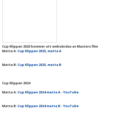
TÄVLINGSPROGRAM
TÄVLINGSRESULTAT
CUP KLIPPAN
DELTAGARE
Cup Klippan 2025 kommer att websändas av Masters film
RESULTAT
Matta A:
Cup Klippan 2025, matta A
INBJUDAN
Matta B:
Cup Klippan 2025, matta B
WEB-TV
FUNKTIONÄRER
Cup Klippan 2024
BILDER, ARKIV
Matta A:
Cup Klippan 2024 matta A - YouTube
BILDER 2024, PRISUTDELNING
Matta B:
Cup Klippan 2024 matta B - YouTube
MATCHBILDER, CUP KLIPPAN 2024