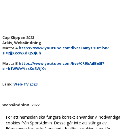
KLIPPAN LADY OPEN
UNGDOMS-SM 2023
Cup Klippan 2023
LILLA CUP KLIPPAN
Arkiv, Websändning
Matta A
https://www.youtube.com/live/TamytHDmi58?
BILBINGO
si=2jjXxcwXdKJ53juh
ÅBY-MARKNAD
Matta B
https://www.youtube.com/live/CR9bAiIBe5I?
si=b1WWvYiasKq3WjXt
BROTTNINGSGYMNASIUM
Länk:
Web-TV 2023
STATISTIK
DOKUMENT
Websändning, 2022
Länk:
Matta A
STÖD KBK
Länk:
Matta B
För att hemsidan ska fungera korrekt använder vi nödvändiga
cookies från SportAdmin. Dessa går inte att stänga av.
LÄNKAR
Föreningen kan också använda frivilliga cookies, t.ex. för