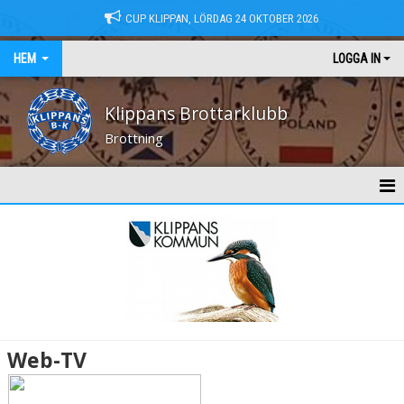
CUP KLIPPAN, LÖRDAG 24 OKTOBER 2026
HEM
LOGGA IN
Klippans Brottarklubb
Brottning
HEM
NYHETER
KONTAKT
MEDLEMSAVGIFTER
Web-TV
TRÄNINGSTIDER