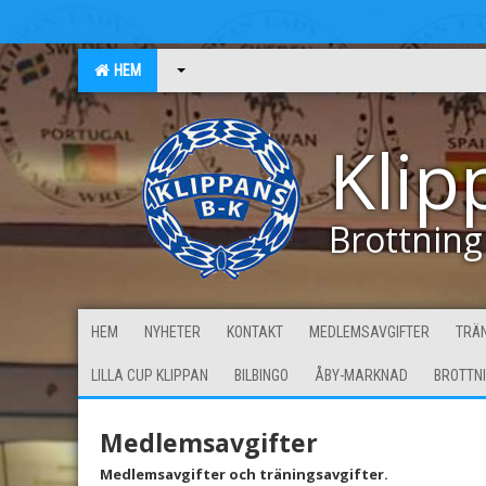
HEM
Klip
Brottning
HEM
NYHETER
KONTAKT
MEDLEMSAVGIFTER
TRÄN
LILLA CUP KLIPPAN
BILBINGO
ÅBY-MARKNAD
BROTTN
Medlemsavgifter
Medlemsavgifter och träningsavgifter.