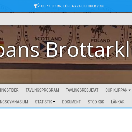
CUP KLIPPAN, LÖRDAG 24 OKTOBER 2026
pans Brottark
INGSTIDER
TÄVLINGSPROGRAM
TÄVLINGSRESULTAT
CUP KLIPPAN
INGSGYMNASIUM
STATISTIK
DOKUMENT
STÖD KBK
LÄNKAR