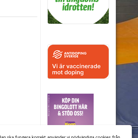
dan ska fungera korrekt använder vi nödvändiga cookies från