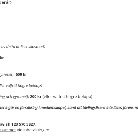
derår)
r av detta är licenskostnad)
 kr
 gymmet)
:
600 kr
ller valfritt högre belopp)
räning och gymmet)
:
200 kr
(eller valfritt högre belopp)
det ingår en försäkring i medlemskapet, samt att tävlingslicens inte löses förens
swish 123 570 5827
.
onnummer
vid inbetalningen.