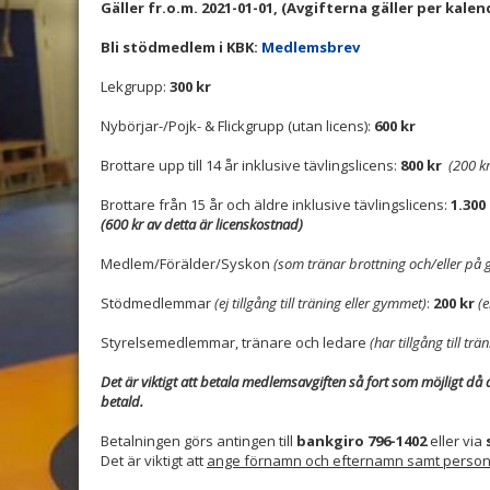
Gäller fr.o.m. 2021-01-01, (Avgifterna gäller per kalen
Bli stödmedlem i KBK:
Medlemsbrev
Lekgrupp:
300 kr
Nybörjar-/Pojk- & Flickgrupp (utan licens):
600 kr
Brottare upp till 14 år inklusive tävlingslicens:
800 kr
(200 k
Brottare från 15 år och äldre inklusive tävlingslicens:
1.300
(600 kr av detta är licenskostnad)
Medlem/Förälder/Syskon
(som tränar brottning och/eller på
Stödmedlemmar
(ej tillgång till träning eller gymmet)
:
200 kr
(e
Styrelsemedlemmar, tränare och ledare
(har tillgång till t
Det är viktigt att betala medlemsavgiften så fort som möjligt då 
betald.
Betalningen görs antingen till
bankgiro 796-1402
eller via
Det är viktigt att
ange förnamn och efternamn samt pers