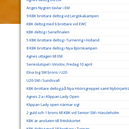
Anges Nygren tävlar i EM
9 KBK brottare deltog vid Lergökakampen
KBK deltog med 6 brottare vid EWC
KBK deltog i Seriefinalen
5 KBK-brottare deltog i Turnering i Holland
8 KBK brottare deltog i Nya Björnkampen
Agnes uttagen till EM
Serieslutspel i Vinslöv, Fredag 10 april
Elna tog SM brons i U20
U20-SM i Sundsvall
KBK-brottare deltog på Nya Höörsgreppet samt Nybörjarträ
Agnes 2:a i Klippan Lady Open
Klippan Lady open närmar sig!
2 guld och 1 brons till KBK vid Senior-SM i Hässleholm
KBK är ansluten till fritidskortet
KBK deltog med 18 brottare i Tyringe