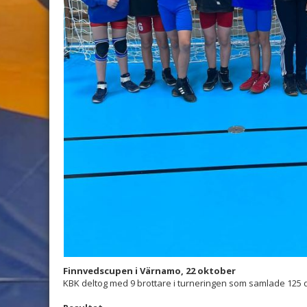
Finnvedscupen i Värnamo, 22 oktober
KBK deltog med 9 brottare i turneringen som samlade 125 d