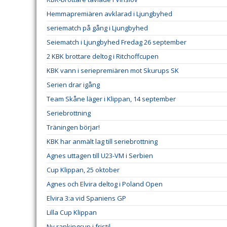
Hemmapremiären avklarad i Ljungbyhed
seriematch på gång i Ljungbyhed
Seiematch i Ljungbyhed Fredag 26 september
2 KBK brottare deltog i Ritchoffcupen
KBK vann i seriepremiären mot Skurups SK
Serien drar igång
Team Skåne läger i Klippan, 14 september
Seriebrottning
Träningen börjar!
KBK har anmält lag till seriebrottning
Agnes uttagen till U23-VM i Serbien
Cup Klippan, 25 oktober
Agnes och Elvira deltog i Poland Open
Elvira 3:a vid Spaniens GP
Lilla Cup Klippan
Ny rankingcup i fristil