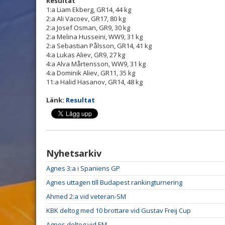
Resultat
1:a Liam Ekberg, GR14, 44 kg
2:a Ali Vacoev, GR17, 80 kg
2:a Josef Osman, GR9, 30 kg
2:a Melina Husseini, WW9, 31 kg
2:a Sebastian Pålsson,
GR14, 41 kg
4:a Lukas Aliev, GR9, 27 kg
4:a Alva Mårtensson, WW9, 31 kg
4:a Dominik Aliev, GR11, 35 kg
11:a Halid Hasanov, GR14, 48 kg
Länk:
Resultat
Nyhetsarkiv
Agnes 3:a i Spaniens GP
Agnes uttagen till Budapest rankingturnering
Ahmed 2:a vid veteran-SM
KBK deltog med 10 brottare vid Gustav Freij Cup
Agnes deltog vid EM