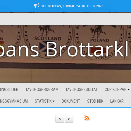
CUP KLIPPAN, LÖRDAG 24 OKTOBER 2026
pans Brottark
INGSTIDER
TÄVLINGSPROGRAM
TÄVLINGSRESULTAT
CUP KLIPPAN
INGSGYMNASIUM
STATISTIK
DOKUMENT
STÖD KBK
LÄNKAR
<
>