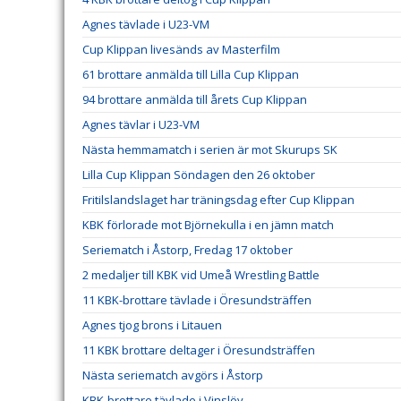
Agnes tävlade i U23-VM
Cup Klippan livesänds av Masterfilm
61 brottare anmälda till Lilla Cup Klippan
94 brottare anmälda till årets Cup Klippan
Agnes tävlar i U23-VM
Nästa hemmamatch i serien är mot Skurups SK
Lilla Cup Klippan Söndagen den 26 oktober
Fritilslandslaget har träningsdag efter Cup Klippan
KBK förlorade mot Björnekulla i en jämn match
Seriematch i Åstorp, Fredag 17 oktober
2 medaljer till KBK vid Umeå Wrestling Battle
11 KBK-brottare tävlade i Öresundsträffen
Agnes tjog brons i Litauen
11 KBK brottare deltager i Öresundsträffen
Nästa seriematch avgörs i Åstorp
KBK-brottare tävlade i Vinslöv