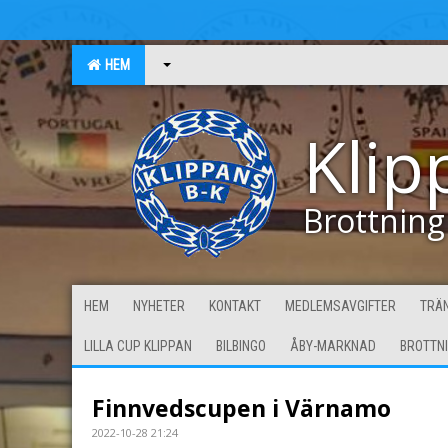
HEM
Klip
Brottning
HEM
NYHETER
KONTAKT
MEDLEMSAVGIFTER
TRÄN
LILLA CUP KLIPPAN
BILBINGO
ÅBY-MARKNAD
BROTTN
Finnvedscupen i Värnamo
2022-10-28 21:24