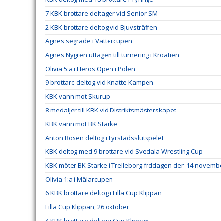
7 KBK brottare deltager vid Senior-SM
2 KBK brottare deltog vid Bjuvsträffen
Agnes segrade i Vättercupen
Agnes Nygren uttagen till turnering i Kroatien
Olivia 5:a i Heros Open i Polen
9 brottare deltog vid Knatte Kampen
KBK vann mot Skurup
8 medaljer till KBK vid Distriktsmästerskapet
KBK vann mot BK Starke
Anton Rosen deltog i Fyrstadsslutspelet
KBK deltog med 9 brottare vid Svedala Wrestling Cup
KBK möter BK Starke i Trelleborg frddagen den 14 novemb
Olivia 1:a i Mälarcupen
6 KBK brottare deltog i Lilla Cup Klippan
Lilla Cup Klippan, 26 oktober
4 KBK brottare deltog i Cup Klippan