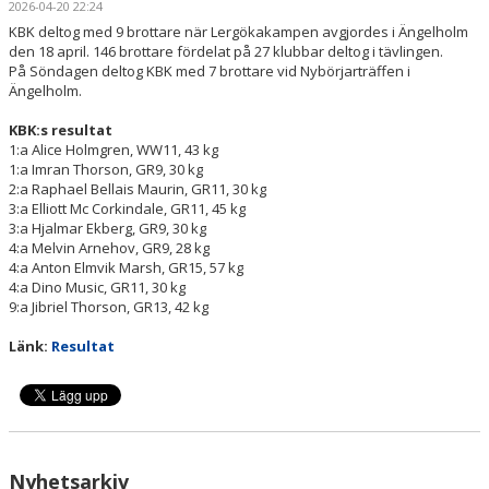
2026-04-20 22:24
TÄVLINGSPROGRAM
KBK deltog med 9 brottare när Lergökakampen avgjordes i Ängelholm
den 18 april. 146 brottare fördelat på 27 klubbar deltog i tävlingen.
TÄVLINGSRESULTAT
På Söndagen deltog KBK med 7 brottare vid Nybörjarträffen i
Ängelholm.
CUP KLIPPAN
KBK:s resultat
1:a Alice Holmgren, WW11, 43 kg
KLIPPAN LADY OPEN
1:a Imran Thorson, GR9, 30 kg
2:a Raphael Bellais Maurin, GR11, 30 kg
UNGDOMS-SM 2023
3:a Elliott Mc Corkindale, GR11, 45 kg
3:a Hjalmar Ekberg, GR9, 30 kg
4:a Melvin Arnehov, GR9, 28 kg
LILLA CUP KLIPPAN
4:a Anton Elmvik Marsh, GR15, 57 kg
4:a Dino Music, GR11, 30 kg
BILBINGO
9:a Jibriel Thorson, GR13, 42 kg
Länk:
Resultat
ÅBY-MARKNAD
BROTTNINGSGYMNASIUM
STATISTIK
Nyhetsarkiv