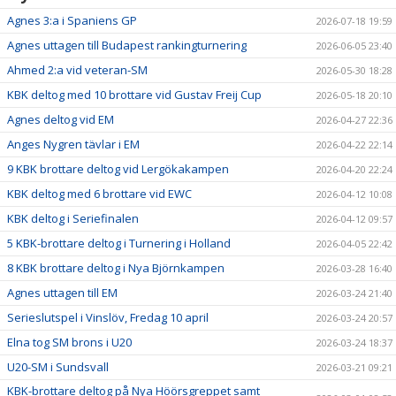
DOKUMENT
Agnes 3:a i Spaniens GP
2026-07-18 19:59
STÖD KBK
Agnes uttagen till Budapest rankingturnering
2026-06-05 23:40
Ahmed 2:a vid veteran-SM
2026-05-30 18:28
LÄNKAR
KBK deltog med 10 brottare vid Gustav Freij Cup
2026-05-18 20:10
KLUBBKLÄDER
Agnes deltog vid EM
2026-04-27 22:36
Anges Nygren tävlar i EM
2026-04-22 22:14
SERIEBROTTNING
9 KBK brottare deltog vid Lergökakampen
2026-04-20 22:24
KBK deltog med 6 brottare vid EWC
2026-04-12 10:08
KBK deltog i Seriefinalen
2026-04-12 09:57
5 KBK-brottare deltog i Turnering i Holland
2026-04-05 22:42
8 KBK brottare deltog i Nya Björnkampen
2026-03-28 16:40
Agnes uttagen till EM
2026-03-24 21:40
Serieslutspel i Vinslöv, Fredag 10 april
2026-03-24 20:57
Elna tog SM brons i U20
2026-03-24 18:37
U20-SM i Sundsvall
2026-03-21 09:21
KBK-brottare deltog på Nya Höörsgreppet samt