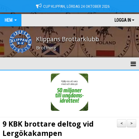
CUP KLIPPAN, LÖRDAG 24 OKTOBER 2026
HEM
LOGGA IN
Klippans Brottarklubb
Brottning
HEM
NYHETER
KONTAKT
MEDLEMSAVGIFTER
9 KBK brottare deltog vid
<
>
TRÄNINGSTIDER
Lergökakampen