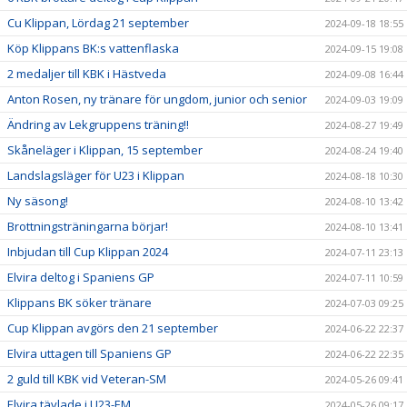
Cu Klippan, Lördag 21 september
2024-09-18 18:55
Köp Klippans BK:s vattenflaska
2024-09-15 19:08
2 medaljer till KBK i Hästveda
2024-09-08 16:44
Anton Rosen, ny tränare för ungdom, junior och senior
2024-09-03 19:09
Ändring av Lekgruppens träning!!
2024-08-27 19:49
Skåneläger i Klippan, 15 september
2024-08-24 19:40
Landslagsläger för U23 i Klippan
2024-08-18 10:30
Ny säsong!
2024-08-10 13:42
Brottningsträningarna börjar!
2024-08-10 13:41
Inbjudan till Cup Klippan 2024
2024-07-11 23:13
Elvira deltog i Spaniens GP
2024-07-11 10:59
Klippans BK söker tränare
2024-07-03 09:25
Cup Klippan avgörs den 21 september
2024-06-22 22:37
Elvira uttagen till Spaniens GP
2024-06-22 22:35
2 guld till KBK vid Veteran-SM
2024-05-26 09:41
Elvira tävlade i U23-EM
2024-05-26 09:17