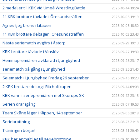
2 medaljer till KBK vid Umeå Wrestling Battle
2025-10-14 19:24
11 KBK-brottare tävlade i Öresundsträffen
2025-10-05 19:19
Agnes tjog brons i Litauen
2025-10-05 18:30
11 KBK brottare deltager i Öresundsträffen
2025-10-03 23:43
Nästa seriematch avgörs i Åstorp
2025-09-29 19:13
KBK-brottare tävlade i Vinslöv
2025-09-27 19:30
Hemmapremiären avklarad i Ljungbyhed
2025-09-26 23:17
seriematch på gång i Ljungbyhed
2025-09-25 21:40
Seiematch i Ljungbyhed Fredag 26 september
2025-09-16 19:23
2 KBK brottare deltog i Ritchoffcupen
2025-09-14 09:03
KBK vann i seriepremiären mot Skurups SK
2025-09-12 23:13
Serien drar igång
2025-09-07 19:53
Team Skåne läger i Klippan, 14 september
2025-09-06 20:18
Seriebrottning
2025-08-23 21:18
Träningen börjar!
2025-08-11 20:49
KBK har anmält lag till seriebrottning
2025-08-10 19:51