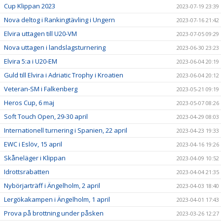
Cup Klippan 2023
2023-07-19 23:39
Nova deltog i Rankingtävling i Ungern
2023-07-16 21:42
Elvira uttagen till U20-VM
2023-07-05 09:29
Nova uttagen i landslagsturnering
2023-06-30 23:23
Elvira 5:a i U20-EM
2023-06-04 20:19
Guld till Elvira i Adriatic Trophy i Kroatien
2023-06-04 20:12
Veteran-SM i Falkenberg
2023-05-21 09:19
Heros Cup, 6 maj
2023-05-07 08:26
Soft Touch Open, 29-30 april
2023-04-29 08:03
Internationell turnering i Spanien, 22 april
2023-04-23 19:33
EWC i Eslöv, 15 april
2023-04-16 19:26
Skåneläger i Klippan
2023-04-09 10:52
Idrottsrabatten
2023-04-04 21:35
Nybörjarträff i Ängelholm, 2 april
2023-04-03 18:40
Lergökakampen i Ängelholm, 1 april
2023-04-01 17:43
Prova på brottning under påsken
2023-03-26 12:27