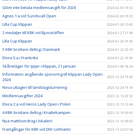
Glöm inte betala medlemsavgift för 2024
2024-02-06 19:32
Agnes 1:a vid Sundsvall Open
2024-02-06 19:25
Lilla Cup Klippan
2024-01-28 15:00
2 medaljer till KBK vid Bjuvsträffen
2024-01-27 21:58
Lilla Cup Klippan
2024-01-26 19:39
5 KBK brottare deltog i Danmark
2024-01-22 20:10
Elvira 5:a i Frankrike
2024-01-22 19:59
Skåneläger för tjejer i Klippan, 21 januari
2024-01-08 18:24
Information angående sponsring till Klippan Lady Open
2023-12-24 19:30
2024
Nova uttagen till landslagsturnering
2023-12-24 19:18
Medlemsavgifter 2024
2023-12-15 20:52
Elvira 2:a vid Heros Lady Open i Polen
2023-12-15 12:46
4 KBK-brottare deltog i Knattekampen
2023-12-10 09:05
Nya mattöverdrag i lokalen!
2023-12-10 09:03
Framgångar för KBK vid DM i Limhamn
2023-11-26 07:56