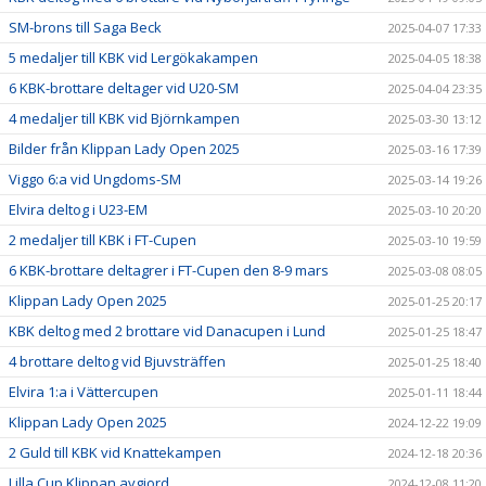
SM-brons till Saga Beck
2025-04-07 17:33
5 medaljer till KBK vid Lergökakampen
2025-04-05 18:38
6 KBK-brottare deltager vid U20-SM
2025-04-04 23:35
4 medaljer till KBK vid Björnkampen
2025-03-30 13:12
Bilder från Klippan Lady Open 2025
2025-03-16 17:39
Viggo 6:a vid Ungdoms-SM
2025-03-14 19:26
Elvira deltog i U23-EM
2025-03-10 20:20
2 medaljer till KBK i FT-Cupen
2025-03-10 19:59
6 KBK-brottare deltagrer i FT-Cupen den 8-9 mars
2025-03-08 08:05
Klippan Lady Open 2025
2025-01-25 20:17
KBK deltog med 2 brottare vid Danacupen i Lund
2025-01-25 18:47
4 brottare deltog vid Bjuvsträffen
2025-01-25 18:40
Elvira 1:a i Vättercupen
2025-01-11 18:44
Klippan Lady Open 2025
2024-12-22 19:09
2 Guld till KBK vid Knattekampen
2024-12-18 20:36
Lilla Cup Klippan avgjord
2024-12-08 11:20