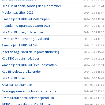
Lilla Cup Klippan, söndag den 8 december
2024-12-06 20:41
Medlemsavgifter 2025
2024-12-03 19:07
3 medaljer till KBK vid Mälarcupen
2024-11-03 18:54
Inbjudan, Klippan Lady Open 2025
2024-10-30 19:13
Lilla Cup Klippan, 8 december
2024-10-21 18:35
Elvira 1:a vid Turnering i Tyskland
2024-10-21 18:12
3 medaljer till KBK vid DM
2024-10-19 20:03
Josef deltog i Nordisk Ungdomsturnering
2024-10-08 15:40
Köp KBK utrustning/kläder
2024-10-08 09:21
4 medaljer till KBK vid Öresundsträffen
2024-10-06 21:21
Köp Bingolottos julkalender
2024-10-06 15:02
Lilla Cup Klippan
2024-10-06 14:44
Alva 1:a i Orekampen
2024-09-30 19:09
Säsongspremiär för Nybörjarträffarna
2024-09-25 20:04
Elvira Braun har tilldelats stipendium
2024-09-24 18:10
6 KBK brottare deltog i Cup Klippan
2024-09-21 20:47