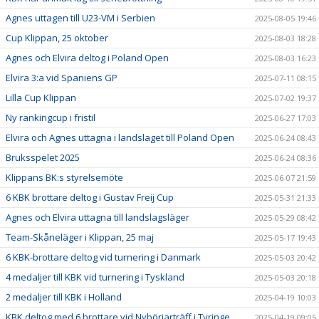
Agnes uttagen till U23-VM i Serbien
2025-08-05 19:46
Cup Klippan, 25 oktober
2025-08-03 18:28
Agnes och Elvira deltog i Poland Open
2025-08-03 16:23
Elvira 3:a vid Spaniens GP
2025-07-11 08:15
Lilla Cup Klippan
2025-07-02 19:37
Ny rankingcup i fristil
2025-06-27 17:03
Elvira och Agnes uttagna i landslaget till Poland Open
2025-06-24 08:43
Bruksspelet 2025
2025-06-24 08:36
Klippans BK:s styrelsemöte
2025-06-07 21:59
6 KBK brottare deltog i Gustav Freij Cup
2025-05-31 21:33
Agnes och Elvira uttagna till landslagsläger
2025-05-29 08:42
Team-Skåneläger i Klippan, 25 maj
2025-05-17 19:43
6 KBK-brottare deltog vid turnering i Danmark
2025-05-03 20:42
4 medaljer till KBK vid turnering i Tyskland
2025-05-03 20:18
2 medaljer till KBK i Holland
2025-04-19 10:03
KBK deltog med 6 brottare vid Nybörjarträff i Tyringe
2025-04-19 09:05