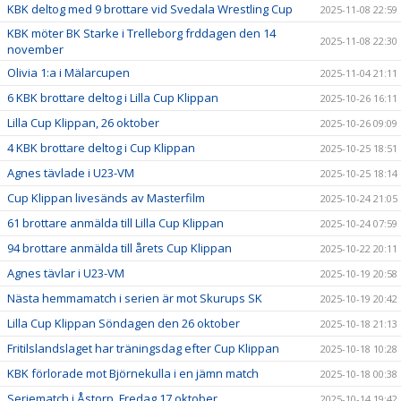
KBK deltog med 9 brottare vid Svedala Wrestling Cup
2025-11-08 22:59
KBK möter BK Starke i Trelleborg frddagen den 14
2025-11-08 22:30
november
Olivia 1:a i Mälarcupen
2025-11-04 21:11
6 KBK brottare deltog i Lilla Cup Klippan
2025-10-26 16:11
Lilla Cup Klippan, 26 oktober
2025-10-26 09:09
4 KBK brottare deltog i Cup Klippan
2025-10-25 18:51
Agnes tävlade i U23-VM
2025-10-25 18:14
Cup Klippan livesänds av Masterfilm
2025-10-24 21:05
61 brottare anmälda till Lilla Cup Klippan
2025-10-24 07:59
94 brottare anmälda till årets Cup Klippan
2025-10-22 20:11
Agnes tävlar i U23-VM
2025-10-19 20:58
Nästa hemmamatch i serien är mot Skurups SK
2025-10-19 20:42
Lilla Cup Klippan Söndagen den 26 oktober
2025-10-18 21:13
Fritilslandslaget har träningsdag efter Cup Klippan
2025-10-18 10:28
KBK förlorade mot Björnekulla i en jämn match
2025-10-18 00:38
Seriematch i Åstorp, Fredag 17 oktober
2025-10-14 19:42