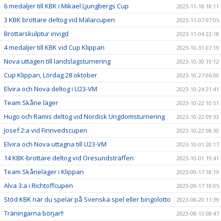
6 medaljer till KBK i Mikael Ljungbergs Cup
2023-11-18 18:11
3 KBK brottare deltog vid Mälarcupen
2023-11-07 07:05
Brottarskulptur invigd
2023-11-04 22:18
4 medaljer till KBK vid Cup Klippan
2023-10-31 07:19
Nova uttagen till landslagsturnering
2023-10-30 19:12
Cup Klippan, Lördag 28 oktober
2023-10-27 06:00
Elvira och Nova deltog i U23-VM
2023-10-24 21:41
Team Skåne läger
2023-10-22 10:51
Hugo och Ramis deltog vid Nordisk Ungdomsturnering
2023-10-22 09:33
Josef 2:a vid Finnvedscupen
2023-10-22 08:30
Elvira och Nova uttagna till U23-VM
2023-10-01 20:17
14 KBK-brottare deltog vid Öresundsträffen
2023-10-01 19:41
Team Skåneläger i Klippan
2023-09-17 18:19
Alva 3:a i Richtoffcupen
2023-09-17 18:05
Stöd KBK när du spelar på Svenska spel eller bingolotto
2023-08-20 11:39
Träningarna börjar!!
2023-08-13 08:47