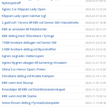
2026-03-01 08:52
Nybörjarträff
Agnes 2:a i Klippan Lady Open
2026-02-15 22:24
Klippan Lady open närmar sig!
2026-02-07 23:45
2 guld och 1 brons till KBK vid Senior-SM i Hässleholm
2026-02-01 18:40
KBK är ansluten till fritidskortet
2026-01-29 21:37
KBK deltog med 18 brottare i Tyringe
2026-01-29 21:35
7 KBK brottare deltager vid Senior-SM
2026-01-24 22:53
2 KBK brottare deltog vid Bjuvsträffen
2026-01-24 22:42
Agnes segrade i Vättercupen
2026-01-11 07:12
Agnes Nygren uttagen till turnering i Kroatien
2025-12-21 19:41
Olivia 5:a i Heros Open i Polen
2025-12-14 12:09
9 brottare deltog vid Knatte Kampen
2025-12-14 11:26
KBK vann mot Skurup
2025-11-29 15:29
8 medaljer till KBK vid Distriktsmästerskapet
2025-11-22 21:51
KBK vann mot BK Starke
2025-11-15 09:14
Anton Rosen deltog i Fyrstadsslutspelet
2025-11-15 08:58