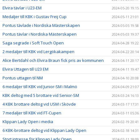
Elvira tävlar i U23-EM
2024-05-20 19:15
Medaljer till KBK i Gustav Freij Cup
2024-05-11 21:01
Pontus tävlade i Nordiska Mästerskapen
2024-05-05 19:58
Pontus tävlar i Nordiska Mästerskapen
2024-05-03 19:37
Saga segrade i Soft Touch Open
2024-04-28 19:22
2 medaljer till KBK vid Lergökakampen
2024-04-22 20:14
Alice Bertdahl och Elvira Braun fick pris av kommunen
2024-04-11 20:17
Elvira Uttagen till U23 EM
2024-04-11 19:47
Pontus uttagen til NM
2024-04-10 20:08
6 medaljer till KBK vid Junior-SM i Malmö
2024-04-09 21:07
KBK deltog med 5 brottare vid Senior-SM
2024-03-24 16:13
4 KBK brottare deltog vid USM i Skövde
2024-03-17 17:31
7 medaljer till KBK vid FT-Cupen
2024-03-11 05:36
Klippan Lady Open i media
2024-02-19 20:41
6 KBK-brottare deltog vid Klippan Lady Open
2024-02-18 14:31
Stort intresse för Klippan Lady Open
2024-02-11 18:09