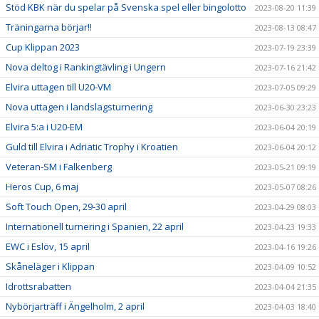
Stöd KBK när du spelar på Svenska spel eller bingolotto
2023-08-20 11:39
Träningarna börjar!!
2023-08-13 08:47
Cup Klippan 2023
2023-07-19 23:39
Nova deltog i Rankingtävling i Ungern
2023-07-16 21:42
Elvira uttagen till U20-VM
2023-07-05 09:29
Nova uttagen i landslagsturnering
2023-06-30 23:23
Elvira 5:a i U20-EM
2023-06-04 20:19
Guld till Elvira i Adriatic Trophy i Kroatien
2023-06-04 20:12
Veteran-SM i Falkenberg
2023-05-21 09:19
Heros Cup, 6 maj
2023-05-07 08:26
Soft Touch Open, 29-30 april
2023-04-29 08:03
Internationell turnering i Spanien, 22 april
2023-04-23 19:33
EWC i Eslöv, 15 april
2023-04-16 19:26
Skåneläger i Klippan
2023-04-09 10:52
Idrottsrabatten
2023-04-04 21:35
Nybörjarträff i Ängelholm, 2 april
2023-04-03 18:40