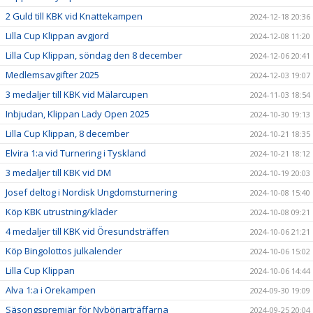
2 Guld till KBK vid Knattekampen
2024-12-18 20:36
Lilla Cup Klippan avgjord
2024-12-08 11:20
Lilla Cup Klippan, söndag den 8 december
2024-12-06 20:41
Medlemsavgifter 2025
2024-12-03 19:07
3 medaljer till KBK vid Mälarcupen
2024-11-03 18:54
Inbjudan, Klippan Lady Open 2025
2024-10-30 19:13
Lilla Cup Klippan, 8 december
2024-10-21 18:35
Elvira 1:a vid Turnering i Tyskland
2024-10-21 18:12
3 medaljer till KBK vid DM
2024-10-19 20:03
Josef deltog i Nordisk Ungdomsturnering
2024-10-08 15:40
Köp KBK utrustning/kläder
2024-10-08 09:21
4 medaljer till KBK vid Öresundsträffen
2024-10-06 21:21
Köp Bingolottos julkalender
2024-10-06 15:02
Lilla Cup Klippan
2024-10-06 14:44
Alva 1:a i Orekampen
2024-09-30 19:09
Säsongspremiär för Nybörjarträffarna
2024-09-25 20:04