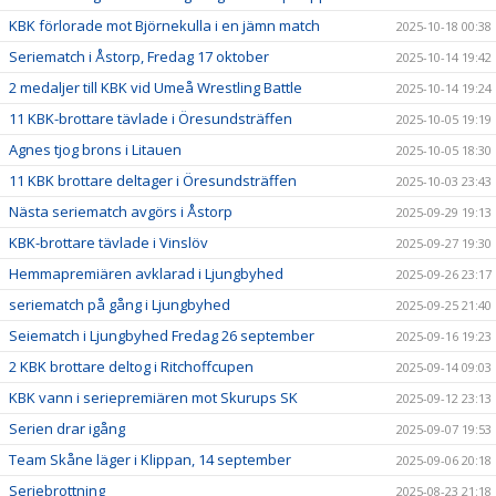
KBK förlorade mot Björnekulla i en jämn match
2025-10-18 00:38
Seriematch i Åstorp, Fredag 17 oktober
2025-10-14 19:42
2 medaljer till KBK vid Umeå Wrestling Battle
2025-10-14 19:24
11 KBK-brottare tävlade i Öresundsträffen
2025-10-05 19:19
Agnes tjog brons i Litauen
2025-10-05 18:30
11 KBK brottare deltager i Öresundsträffen
2025-10-03 23:43
Nästa seriematch avgörs i Åstorp
2025-09-29 19:13
KBK-brottare tävlade i Vinslöv
2025-09-27 19:30
Hemmapremiären avklarad i Ljungbyhed
2025-09-26 23:17
seriematch på gång i Ljungbyhed
2025-09-25 21:40
Seiematch i Ljungbyhed Fredag 26 september
2025-09-16 19:23
2 KBK brottare deltog i Ritchoffcupen
2025-09-14 09:03
KBK vann i seriepremiären mot Skurups SK
2025-09-12 23:13
Serien drar igång
2025-09-07 19:53
Team Skåne läger i Klippan, 14 september
2025-09-06 20:18
Seriebrottning
2025-08-23 21:18