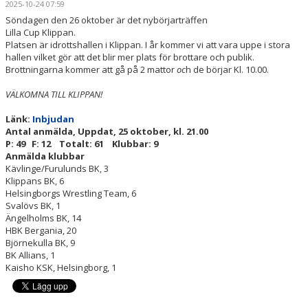
2025-10-24 07:59
TÄVLINGSPROGRAM
Söndagen den 26 oktober är det nybörjarträffen 
Lilla Cup Klippan.
TÄVLINGSRESULTAT
Platsen är idrottshallen i Klippan. I år kommer vi att vara uppe i stora 
hallen vilket gör att det blir mer plats för brottare och publik.
CUP KLIPPAN
Brottningarna kommer att gå på 2 mattor
oc
h de börjar Kl. 10.00.
VÄLKOMNA TILL KLIPPAN!
KLIPPAN LADY OPEN
Länk:
Inbjudan
UNGDOMS-SM 2023
Antal anmälda, Uppdat, 25 oktober, kl. 21.00
P: 49 F: 12 Totalt: 61 Klubbar: 9
Anmälda klubbar
LILLA CUP KLIPPAN
Kävlinge/Furulunds BK, 3
Klippans BK, 6
BILBINGO
Helsingborgs Wrestling Team, 6
Svalövs BK, 1
Ängelholms BK, 14
ÅBY-MARKNAD
HBK Bergania, 20
Björnekulla BK, 9
BROTTNINGSGYMNASIUM
BK Allians, 1
Kaisho KSK, Helsingborg, 1
STATISTIK