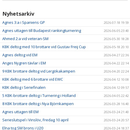
DOKUMENT
Nyhetsarkiv
STÖD KBK
Agnes 3:a i Spaniens GP
2026-07-18 19:59
LÄNKAR
Agnes uttagen till Budapest rankingturnering
2026-06-05 23:40
KLUBBKLÄDER
Ahmed 2:a vid veteran-SM
2026-05-30 18:28
KBK deltog med 10 brottare vid Gustav Freij Cup
2026-05-18 20:10
SERIEBROTTNING
Agnes deltog vid EM
2026-04-27 22:36
Anges Nygren tävlar i EM
2026-04-22 22:14
9 KBK brottare deltog vid Lergökakampen
2026-04-20 22:24
KBK deltog med 6 brottare vid EWC
2026-04-12 10:08
KBK deltog i Seriefinalen
2026-04-12 09:57
5 KBK-brottare deltog i Turnering i Holland
2026-04-05 22:42
8 KBK brottare deltog i Nya Björnkampen
2026-03-28 16:40
Agnes uttagen till EM
2026-03-24 21:40
Serieslutspel i Vinslöv, Fredag 10 april
2026-03-24 20:57
Elna tog SM brons i U20
2026-03-24 18:37