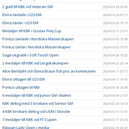
2 guld till KBK vid Veteran-SM
2024-05-26 09:41
Elvira tävlade i U23-EM
2024-05-26 09:17
Elvira tävlar i U23-EM
2024-05-20 19:15
Medaljer till KBK i Gustav Freij Cup
2024-05-11 21:01
Pontus tävlade i Nordiska Mästerskapen
2024-05-05 19:58
Pontus tävlar i Nordiska Mästerskapen
2024-05-03 19:37
Saga segrade i Soft Touch Open
2024-04-28 19:22
2 medaljer till KBK vid Lergökakampen
2024-04-22 20:14
Alice Bertdahl och Elvira Braun fick pris av kommunen
2024-04-11 20:17
Elvira Uttagen till U23 EM
2024-04-11 19:47
Pontus uttagen til NM
2024-04-10 20:08
6 medaljer till KBK vid Junior-SM i Malmö
2024-04-09 21:07
KBK deltog med 5 brottare vid Senior-SM
2024-03-24 16:13
4 KBK brottare deltog vid USM i Skövde
2024-03-17 17:31
7 medaljer till KBK vid FT-Cupen
2024-03-11 05:36
Klippan Lady Open i media
2024-02-19 20:41