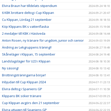
Elvira Braun har tilldelats stipendium
2024-09-24 18:10
6 KBK brottare deltog i Cup Klippan
2024-09-21 20:47
Cu Klippan, Lördag 21 september
2024-09-18 18:55
Köp Klippans BK:s vattenflaska
2024-09-15 19:08
2 medaljer till KBK i Hästveda
2024-09-08 16:44
Anton Rosen, ny tränare för ungdom, junior och senior
2024-09-03 19:09
Ändring av Lekgruppens träning!!
2024-08-27 19:49
Skåneläger i Klippan, 15 september
2024-08-24 19:40
Landslagsläger för U23 i Klippan
2024-08-18 10:30
Ny säsong!
2024-08-10 13:42
Brottningsträningarna börjar!
2024-08-10 13:41
Inbjudan till Cup Klippan 2024
2024-07-11 23:13
Elvira deltog i Spaniens GP
2024-07-11 10:59
Klippans BK söker tränare
2024-07-03 09:25
Cup Klippan avgörs den 21 september
2024-06-22 22:37
Elvira uttagen till Spaniens GP
2024-06-22 22:35