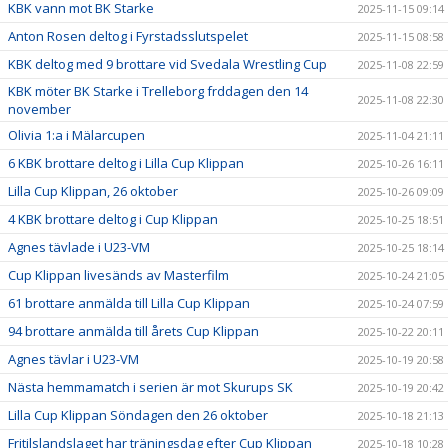
KBK vann mot BK Starke
2025-11-15 09:14
Anton Rosen deltog i Fyrstadsslutspelet
2025-11-15 08:58
KBK deltog med 9 brottare vid Svedala Wrestling Cup
2025-11-08 22:59
KBK möter BK Starke i Trelleborg frddagen den 14
2025-11-08 22:30
november
Olivia 1:a i Mälarcupen
2025-11-04 21:11
6 KBK brottare deltog i Lilla Cup Klippan
2025-10-26 16:11
Lilla Cup Klippan, 26 oktober
2025-10-26 09:09
4 KBK brottare deltog i Cup Klippan
2025-10-25 18:51
Agnes tävlade i U23-VM
2025-10-25 18:14
Cup Klippan livesänds av Masterfilm
2025-10-24 21:05
61 brottare anmälda till Lilla Cup Klippan
2025-10-24 07:59
94 brottare anmälda till årets Cup Klippan
2025-10-22 20:11
Agnes tävlar i U23-VM
2025-10-19 20:58
Nästa hemmamatch i serien är mot Skurups SK
2025-10-19 20:42
Lilla Cup Klippan Söndagen den 26 oktober
2025-10-18 21:13
Fritilslandslaget har träningsdag efter Cup Klippan
2025-10-18 10:28