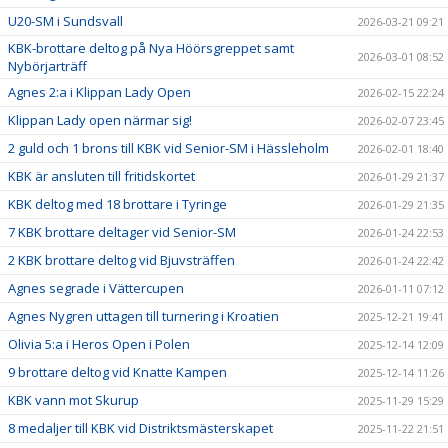
U20-SM i Sundsvall
2026-03-21 09:21
KBK-brottare deltog på Nya Höörsgreppet samt
2026-03-01 08:52
Nybörjarträff
Agnes 2:a i Klippan Lady Open
2026-02-15 22:24
Klippan Lady open närmar sig!
2026-02-07 23:45
2 guld och 1 brons till KBK vid Senior-SM i Hässleholm
2026-02-01 18:40
KBK är ansluten till fritidskortet
2026-01-29 21:37
KBK deltog med 18 brottare i Tyringe
2026-01-29 21:35
7 KBK brottare deltager vid Senior-SM
2026-01-24 22:53
2 KBK brottare deltog vid Bjuvsträffen
2026-01-24 22:42
Agnes segrade i Vättercupen
2026-01-11 07:12
Agnes Nygren uttagen till turnering i Kroatien
2025-12-21 19:41
Olivia 5:a i Heros Open i Polen
2025-12-14 12:09
9 brottare deltog vid Knatte Kampen
2025-12-14 11:26
KBK vann mot Skurup
2025-11-29 15:29
8 medaljer till KBK vid Distriktsmästerskapet
2025-11-22 21:51