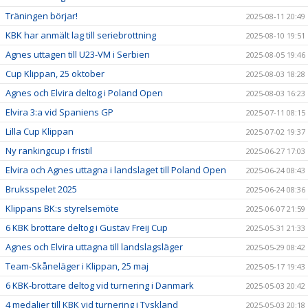
Träningen börjar!
2025-08-11 20:49
KBK har anmält lag till seriebrottning
2025-08-10 19:51
Agnes uttagen till U23-VM i Serbien
2025-08-05 19:46
Cup Klippan, 25 oktober
2025-08-03 18:28
Agnes och Elvira deltog i Poland Open
2025-08-03 16:23
Elvira 3:a vid Spaniens GP
2025-07-11 08:15
Lilla Cup Klippan
2025-07-02 19:37
Ny rankingcup i fristil
2025-06-27 17:03
Elvira och Agnes uttagna i landslaget till Poland Open
2025-06-24 08:43
Bruksspelet 2025
2025-06-24 08:36
Klippans BK:s styrelsemöte
2025-06-07 21:59
6 KBK brottare deltog i Gustav Freij Cup
2025-05-31 21:33
Agnes och Elvira uttagna till landslagsläger
2025-05-29 08:42
Team-Skåneläger i Klippan, 25 maj
2025-05-17 19:43
6 KBK-brottare deltog vid turnering i Danmark
2025-05-03 20:42
4 medaljer till KBK vid turnering i Tyskland
2025-05-03 20:18