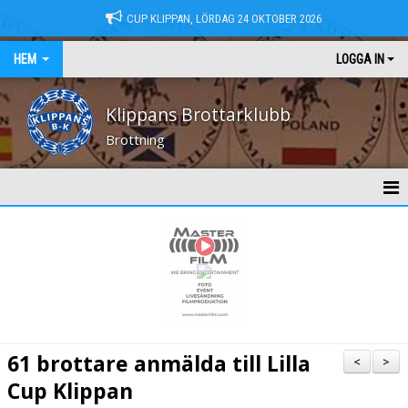
CUP KLIPPAN, LÖRDAG 24 OKTOBER 2026
HEM
LOGGA IN
Klippans Brottarklubb
Brottning
HEM
NYHETER
KONTAKT
MEDLEMSAVGIFTER
61 brottare anmälda till Lilla
<
>
TRÄNINGSTIDER
Cup Klippan