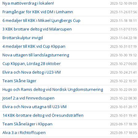
Nya mattöverdrag i lokalen!
2023-12-10 09:03
Framgångar för KBK vid DM i Limhamn
2023-11-26 07:56
6 medaljer till KBK i Mikael Ljungbergs Cup
2023-11-18 18:11
3 KBK brottare deltog vid Mälarcupen
2023-11-07 07:05
Brottarskulptur invigd
2023-11-04 22:18
4 medaljer till KBK vid Cup Klippan
2023-10-31 07:19
Nova uttagen till landslagsturnering
2023-10-30 19:12
Cup Klippan, Lördag 28 oktober
2023-10-27 06:00
Elvira och Nova deltog i U23-VM
2023-10-24 21:41
Team Skåne läger
2023-10-22 10:51
Hugo och Ramis deltog vid Nordisk Ungdomsturnering
2023-10-22 09:33
Josef 2:a vid Finnvedscupen
2023-10-22 08:30
Elvira och Nova uttagna till U23-VM
2023-10-01 20:17
14 KBK-brottare deltog vid Öresundsträffen
2023-10-01 19:41
Team Skåneläger i Klippan
2023-09-17 18:19
Alva 3:a i Richtoffcupen
2023-09-17 18:05