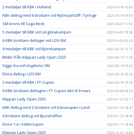
2 medaljer till KBK i Holland
2025-04-19 10:03
KBK deltog med 6 brottare vid Nybörjarträff i Tyringe
2025-04-19 09:05
SM-brons till Saga Beck
2025-04-07 17:33
5 medaljer till KBK vid Lergökakampen
2025-04-05 18:38
6 KBK-brottare deltager vid U20-SM
2025-04-04 23:35
4 medaljer till KBK vid Björnkampen
2025-03-30 13:12
Bilder från Klippan Lady Open 2025
2025-03-16 17:39
Viggo 6:a vid Ungdoms-SM
2025-03-14 19:26
Elvira deltog i U23-EM
2025-03-10 20:20
2 medaljer till KBK i FT-Cupen
2025-03-10 19:59
6 KBK-brottare deltagrer i FT-Cupen den 8-9 mars
2025-03-08 08:05
Klippan Lady Open 2025
2025-01-25 20:17
KBK deltog med 2 brottare vid Danacupen i Lund
2025-01-25 18:47
4 brottare deltog vid Bjuvsträffen
2025-01-25 18:40
Elvira 1:a i Vättercupen
2025-01-11 18:44
Klippan Lady Open 2025
2024-12-22 19:09