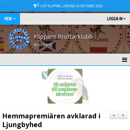
CUP KLIPPAN, LÖRDAG 24 OKTOBER 2026
HEM
LOGGA IN
Klippans Brottarklubb
Brottning
HEM
NYHETER
KONTAKT
MEDLEMSAVGIFTER
Hemmapremiären avklarad i
<
>
TRÄNINGSTIDER
Ljungbyhed