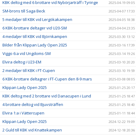
KBK deltog med 6 brottare vid Nybörjarträff i Tyringe
2025-04-19 09:05
SM-brons till Saga Beck
2025-04-07 17:33
5 medaljer till KBK vid Lergökakampen
2025-04-05 18:38
6 KBK-brottare deltager vid U20-SM
2025-04-04 23:35
4 medaljer till KBK vid Björnkampen
2025-03-30 13:12
Bilder från Klippan Lady Open 2025
2025-03-16 17:39
Viggo 6:a vid Ungdoms-SM
2025-03-14 19:26
Elvira deltog i U23-EM
2025-03-10 20:20
2 medaljer till KBK i FT-Cupen
2025-03-10 19:59
6 KBK-brottare deltagrer i FT-Cupen den 8-9 mars
2025-03-08 08:05
Klippan Lady Open 2025
2025-01-25 20:17
KBK deltog med 2 brottare vid Danacupen i Lund
2025-01-25 18:47
4 brottare deltog vid Bjuvsträffen
2025-01-25 18:40
Elvira 1:a i Vättercupen
2025-01-11 18:44
Klippan Lady Open 2025
2024-12-22 19:09
2 Guld till KBK vid Knattekampen
2024-12-18 20:36