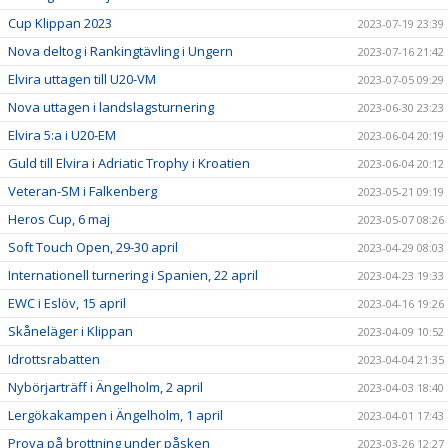
Cup Klippan 2023
2023-07-19 23:39
Nova deltog i Rankingtävling i Ungern
2023-07-16 21:42
Elvira uttagen till U20-VM
2023-07-05 09:29
Nova uttagen i landslagsturnering
2023-06-30 23:23
Elvira 5:a i U20-EM
2023-06-04 20:19
Guld till Elvira i Adriatic Trophy i Kroatien
2023-06-04 20:12
Veteran-SM i Falkenberg
2023-05-21 09:19
Heros Cup, 6 maj
2023-05-07 08:26
Soft Touch Open, 29-30 april
2023-04-29 08:03
Internationell turnering i Spanien, 22 april
2023-04-23 19:33
EWC i Eslöv, 15 april
2023-04-16 19:26
Skåneläger i Klippan
2023-04-09 10:52
Idrottsrabatten
2023-04-04 21:35
Nybörjarträff i Ängelholm, 2 april
2023-04-03 18:40
Lergökakampen i Ängelholm, 1 april
2023-04-01 17:43
Prova på brottning under påsken
2023-03-26 12:27