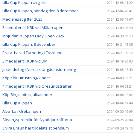
Lilla Cup Klippan avgjord
2024-12-08 11:20
Lilla Cup Klippan, söndag den 8 december
2024-12-06 20:41
Medlemsavgifter 2025
2024-12-03 19:07
3 medaljer till KBK vid Mälarcupen
2024-11-03 18:54
Inbjudan, Klippan Lady Open 2025
2024-10-30 19:13
Lilla Cup Klippan, 8 december
2024-10-21 18:35
Elvira 1:a vid Turnering i Tyskland
2024-10-21 18:12
3 medaljer till KBK vid DM
2024-10-19 20:03
Josef deltog i Nordisk Ungdomsturnering
2024-10-08 15:40
Köp KBK utrustning/kläder
2024-10-08 09:21
4 medaljer till KBK vid Öresundsträffen
2024-10-06 21:21
Köp Bingolottos julkalender
2024-10-06 15:02
Lilla Cup Klippan
2024-10-06 14:44
Alva 1:a i Orekampen
2024-09-30 19:09
Säsongspremiär för Nybörjarträffarna
2024-09-25 20:04
Elvira Braun har tilldelats stipendium
2024-09-24 18:10