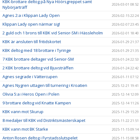
KBK-brottare deltog på Nya Höörsgreppet samt
2026-03-01 08:52
Nybörjarträff
Agnes 2:a i Klippan Lady Open
2026-02-15 22:24
Klippan Lady open närmar sig!
2026-02-07 23:45
2 guld och 1 brons till KBK vid Senior-SM i Hässleholm
2026-02-01 18:40
KBK är ansluten till fritidskortet
2026-01-29 21:37
KBK deltog med 18 brottare i Tyringe
2026-01-29 21:35
7 KBK brottare deltager vid Senior-SM
2026-01-24 22:53
2 KBK brottare deltog vid Bjuvsträffen
2026-01-24 22:42
Agnes segrade i Vättercupen
2026-01-11 07:12
Agnes Nygren uttagen till turnering i Kroatien
2025-12-21 19:41
Olivia 5:a i Heros Open i Polen
2025-12-14 12:09
9 brottare deltog vid Knatte Kampen
2025-12-14 11:26
KBK vann mot Skurup
2025-11-29 15:29
8 medaljer till KBK vid Distriktsmästerskapet
2025-11-22 21:51
KBK vann mot BK Starke
2025-11-15 09:14
Anton Rosen deltog i Fyrstadsslutspelet
2025-11-15 08:58