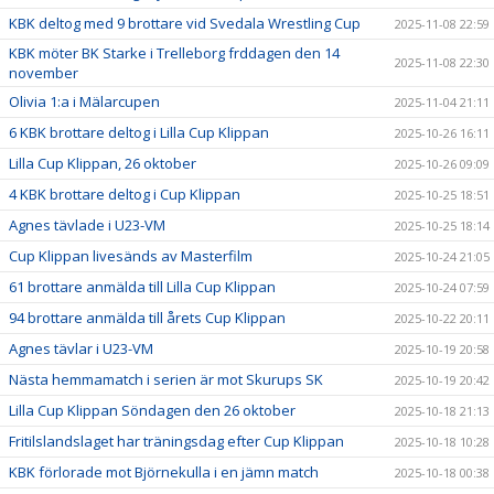
KBK deltog med 9 brottare vid Svedala Wrestling Cup
2025-11-08 22:59
KBK möter BK Starke i Trelleborg frddagen den 14
2025-11-08 22:30
november
Olivia 1:a i Mälarcupen
2025-11-04 21:11
6 KBK brottare deltog i Lilla Cup Klippan
2025-10-26 16:11
Lilla Cup Klippan, 26 oktober
2025-10-26 09:09
4 KBK brottare deltog i Cup Klippan
2025-10-25 18:51
Agnes tävlade i U23-VM
2025-10-25 18:14
Cup Klippan livesänds av Masterfilm
2025-10-24 21:05
61 brottare anmälda till Lilla Cup Klippan
2025-10-24 07:59
94 brottare anmälda till årets Cup Klippan
2025-10-22 20:11
Agnes tävlar i U23-VM
2025-10-19 20:58
Nästa hemmamatch i serien är mot Skurups SK
2025-10-19 20:42
Lilla Cup Klippan Söndagen den 26 oktober
2025-10-18 21:13
Fritilslandslaget har träningsdag efter Cup Klippan
2025-10-18 10:28
KBK förlorade mot Björnekulla i en jämn match
2025-10-18 00:38