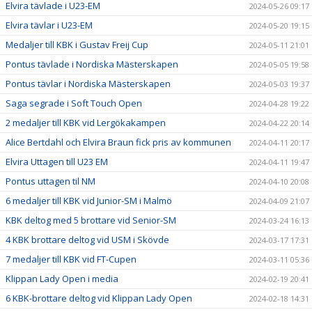
Elvira tävlade i U23-EM
2024-05-26 09:17
Elvira tävlar i U23-EM
2024-05-20 19:15
Medaljer till KBK i Gustav Freij Cup
2024-05-11 21:01
Pontus tävlade i Nordiska Mästerskapen
2024-05-05 19:58
Pontus tävlar i Nordiska Mästerskapen
2024-05-03 19:37
Saga segrade i Soft Touch Open
2024-04-28 19:22
2 medaljer till KBK vid Lergökakampen
2024-04-22 20:14
Alice Bertdahl och Elvira Braun fick pris av kommunen
2024-04-11 20:17
Elvira Uttagen till U23 EM
2024-04-11 19:47
Pontus uttagen til NM
2024-04-10 20:08
6 medaljer till KBK vid Junior-SM i Malmö
2024-04-09 21:07
KBK deltog med 5 brottare vid Senior-SM
2024-03-24 16:13
4 KBK brottare deltog vid USM i Skövde
2024-03-17 17:31
7 medaljer till KBK vid FT-Cupen
2024-03-11 05:36
Klippan Lady Open i media
2024-02-19 20:41
6 KBK-brottare deltog vid Klippan Lady Open
2024-02-18 14:31