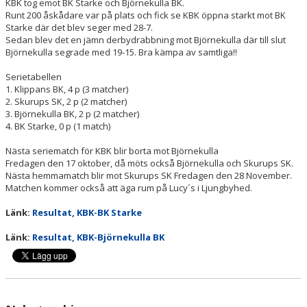
DOKUMENT
KBK tog emot BK Starke och Björnekulla BK.
Runt 200 åskådare var på plats och fick se KBK öppna starkt mot BK
Starke där det blev seger med 28-7.
STÖD KBK
Sedan blev det en jämn derbydrabbning mot Björnekulla där till slut
Björnekulla segrade med 19-15. Bra kämpa av samtliga!!
LÄNKAR
Serietabellen
1. Klippans BK, 4 p (3 matcher)
KLUBBKLÄDER
2. Skurups SK, 2 p (2 matcher)
3. Björnekulla BK, 2 p (2 matcher)
SERIEBROTTNING
4. BK Starke, 0 p (1 match)
Nästa seriematch för KBK blir borta mot Björnekulla
Fredagen den 17 oktober, då möts också Björnekulla och Skurups SK.
Nästa hemmamatch blir mot Skurups SK Fredagen den 28 November.
Matchen kommer också att äga rum på Lucy´s i Ljungbyhed.
Länk:
Resultat, KBK-BK Starke
Länk:
Resultat, KBK-Björnekulla BK