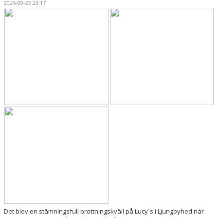
2025-09-26 23:17
TÄVLINGSPROGRAM
TÄVLINGSRESULTAT
CUP KLIPPAN
KLIPPAN LADY OPEN
UNGDOMS-SM 2023
LILLA CUP KLIPPAN
BILBINGO
ÅBY-MARKNAD
BROTTNINGSGYMNASIUM
STATISTIK
Det blev en stämningsfull brottningskväll på Lucy´s i Ljungbyhed när