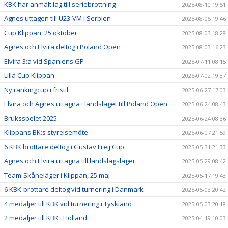
KBK har anmält lag till seriebrottning
2025-08-10 19:51
Agnes uttagen till U23-VM i Serbien
2025-08-05 19:46
Cup Klippan, 25 oktober
2025-08-03 18:28
Agnes och Elvira deltog i Poland Open
2025-08-03 16:23
Elvira 3:a vid Spaniens GP
2025-07-11 08:15
Lilla Cup Klippan
2025-07-02 19:37
Ny rankingcup i fristil
2025-06-27 17:03
Elvira och Agnes uttagna i landslaget till Poland Open
2025-06-24 08:43
Bruksspelet 2025
2025-06-24 08:36
Klippans BK:s styrelsemöte
2025-06-07 21:59
6 KBK brottare deltog i Gustav Freij Cup
2025-05-31 21:33
Agnes och Elvira uttagna till landslagsläger
2025-05-29 08:42
Team-Skåneläger i Klippan, 25 maj
2025-05-17 19:43
6 KBK-brottare deltog vid turnering i Danmark
2025-05-03 20:42
4 medaljer till KBK vid turnering i Tyskland
2025-05-03 20:18
2 medaljer till KBK i Holland
2025-04-19 10:03