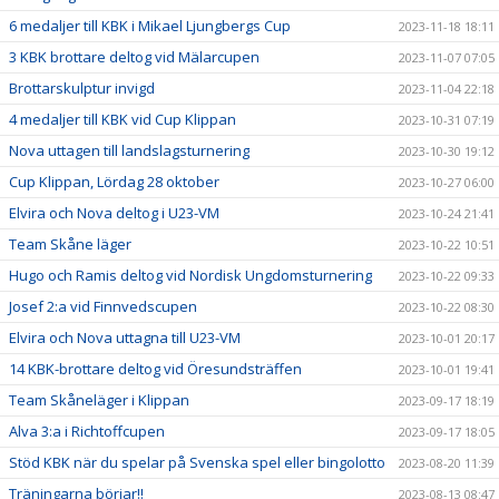
6 medaljer till KBK i Mikael Ljungbergs Cup
2023-11-18 18:11
3 KBK brottare deltog vid Mälarcupen
2023-11-07 07:05
Brottarskulptur invigd
2023-11-04 22:18
4 medaljer till KBK vid Cup Klippan
2023-10-31 07:19
Nova uttagen till landslagsturnering
2023-10-30 19:12
Cup Klippan, Lördag 28 oktober
2023-10-27 06:00
Elvira och Nova deltog i U23-VM
2023-10-24 21:41
Team Skåne läger
2023-10-22 10:51
Hugo och Ramis deltog vid Nordisk Ungdomsturnering
2023-10-22 09:33
Josef 2:a vid Finnvedscupen
2023-10-22 08:30
Elvira och Nova uttagna till U23-VM
2023-10-01 20:17
14 KBK-brottare deltog vid Öresundsträffen
2023-10-01 19:41
Team Skåneläger i Klippan
2023-09-17 18:19
Alva 3:a i Richtoffcupen
2023-09-17 18:05
Stöd KBK när du spelar på Svenska spel eller bingolotto
2023-08-20 11:39
Träningarna börjar!!
2023-08-13 08:47