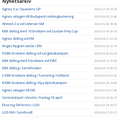
Nyhetsarkiv
Agnes 3:a i Spaniens GP
2026-07-18 19:59
Agnes uttagen till Budapest rankingturnering
2026-06-05 23:40
Ahmed 2:a vid veteran-SM
2026-05-30 18:28
KBK deltog med 10 brottare vid Gustav Freij Cup
2026-05-18 20:10
Agnes deltog vid EM
2026-04-27 22:36
Anges Nygren tävlar i EM
2026-04-22 22:14
9 KBK brottare deltog vid Lergökakampen
2026-04-20 22:24
KBK deltog med 6 brottare vid EWC
2026-04-12 10:08
KBK deltog i Seriefinalen
2026-04-12 09:57
5 KBK-brottare deltog i Turnering i Holland
2026-04-05 22:42
8 KBK brottare deltog i Nya Björnkampen
2026-03-28 16:40
Agnes uttagen till EM
2026-03-24 21:40
Serieslutspel i Vinslöv, Fredag 10 april
2026-03-24 20:57
Elna tog SM brons i U20
2026-03-24 18:37
U20-SM i Sundsvall
2026-03-21 09:21