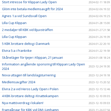
Stort intresse för Klippan Lady Open
2024-02-11 18:09
Glöm inte betala medlemsavgift för 2024
2024-02-06 19:32
Agnes 1:a vid Sundsvall Open
2024-02-06 19:25
Lilla Cup Klippan
2024-01-28 15:00
2 medaljer till KBK vid Bjuvsträffen
2024-01-27 21:58
Lilla Cup Klippan
2024-01-26 19:39
5 KBK brottare deltog i Danmark
2024-01-22 20:10
Elvira 5:a i Frankrike
2024-01-22 19:59
Skåneläger för tjejer i Klippan, 21 januari
2024-01-08 18:24
Information angående sponsring till Klippan Lady Open
2023-12-24 19:30
2024
Nova uttagen till landslagsturnering
2023-12-24 19:18
Medlemsavgifter 2024
2023-12-15 20:52
Elvira 2:a vid Heros Lady Open i Polen
2023-12-15 12:46
4 KBK-brottare deltog i Knattekampen
2023-12-10 09:05
Nya mattöverdrag i lokalen!
2023-12-10 09:03
Framgångar för KBK vid DM i Limhamn
2023-11-26 07:56