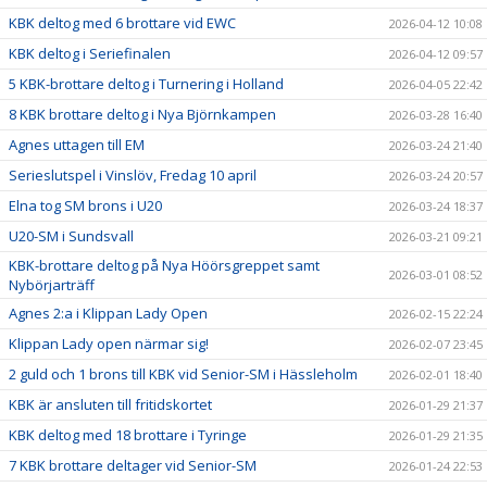
DOKUMENT
KBK deltog med 6 brottare vid EWC
2026-04-12 10:08
STÖD KBK
KBK deltog i Seriefinalen
2026-04-12 09:57
5 KBK-brottare deltog i Turnering i Holland
2026-04-05 22:42
LÄNKAR
8 KBK brottare deltog i Nya Björnkampen
2026-03-28 16:40
KLUBBKLÄDER
Agnes uttagen till EM
2026-03-24 21:40
Serieslutspel i Vinslöv, Fredag 10 april
2026-03-24 20:57
SERIEBROTTNING
Elna tog SM brons i U20
2026-03-24 18:37
U20-SM i Sundsvall
2026-03-21 09:21
KBK-brottare deltog på Nya Höörsgreppet samt
2026-03-01 08:52
Nybörjarträff
Agnes 2:a i Klippan Lady Open
2026-02-15 22:24
Klippan Lady open närmar sig!
2026-02-07 23:45
2 guld och 1 brons till KBK vid Senior-SM i Hässleholm
2026-02-01 18:40
KBK är ansluten till fritidskortet
2026-01-29 21:37
KBK deltog med 18 brottare i Tyringe
2026-01-29 21:35
7 KBK brottare deltager vid Senior-SM
2026-01-24 22:53