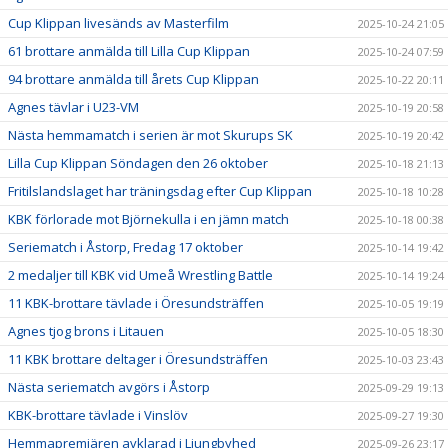
Cup Klippan livesänds av Masterfilm
2025-10-24 21:05
61 brottare anmälda till Lilla Cup Klippan
2025-10-24 07:59
94 brottare anmälda till årets Cup Klippan
2025-10-22 20:11
Agnes tävlar i U23-VM
2025-10-19 20:58
Nästa hemmamatch i serien är mot Skurups SK
2025-10-19 20:42
Lilla Cup Klippan Söndagen den 26 oktober
2025-10-18 21:13
Fritilslandslaget har träningsdag efter Cup Klippan
2025-10-18 10:28
KBK förlorade mot Björnekulla i en jämn match
2025-10-18 00:38
Seriematch i Åstorp, Fredag 17 oktober
2025-10-14 19:42
2 medaljer till KBK vid Umeå Wrestling Battle
2025-10-14 19:24
11 KBK-brottare tävlade i Öresundsträffen
2025-10-05 19:19
Agnes tjog brons i Litauen
2025-10-05 18:30
11 KBK brottare deltager i Öresundsträffen
2025-10-03 23:43
Nästa seriematch avgörs i Åstorp
2025-09-29 19:13
KBK-brottare tävlade i Vinslöv
2025-09-27 19:30
Hemmapremiären avklarad i Ljungbyhed
2025-09-26 23:17