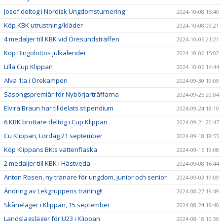
Josef deltog i Nordisk Ungdomsturnering
2024-10-08 15:40
Köp KBK utrustning/kläder
2024-10-08 09:21
4 medaljer till KBK vid Öresundsträffen
2024-10-06 21:21
Köp Bingolottos julkalender
2024-10-06 15:02
Lilla Cup Klippan
2024-10-06 14:44
Alva 1:a i Orekampen
2024-09-30 19:09
Säsongspremiär för Nybörjarträffarna
2024-09-25 20:04
Elvira Braun har tilldelats stipendium
2024-09-24 18:10
6 KBK brottare deltog i Cup Klippan
2024-09-21 20:47
Cu Klippan, Lördag 21 september
2024-09-18 18:55
Köp Klippans BK:s vattenflaska
2024-09-15 19:08
2 medaljer till KBK i Hästveda
2024-09-08 16:44
Anton Rosen, ny tränare för ungdom, junior och senior
2024-09-03 19:09
Ändring av Lekgruppens träning!!
2024-08-27 19:49
Skåneläger i Klippan, 15 september
2024-08-24 19:40
Landslagsläger för U23 i Klippan
2024-08-18 10:30