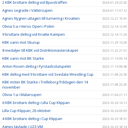
2 KBK brottare deltog vid Bjuvsträffen
2026-01-24 22:42
Agnes segrade i Vättercupen
2026-01-11 07:12
Agnes Nygren uttagen till turnering i Kroatien
2025-12-21 19:41
Olivia 5:a i Heros Open i Polen
2025-12-14 12:09
9 brottare deltog vid Knatte Kampen
2025-12-14 11:26
KBK vann mot Skurup
2025-11-29 15:29
8 medaljer till KBK vid Distriktsmästerskapet
2025-11-22 21:51
KBK vann mot BK Starke
2025-11-15 09:14
Anton Rosen deltog i Fyrstadsslutspelet
2025-11-15 08:58
KBK deltog med 9 brottare vid Svedala Wrestling Cup
2025-11-08 22:59
KBK möter BK Starke i Trelleborg frddagen den 14
2025-11-08 22:30
november
Olivia 1:a i Mälarcupen
2025-11-04 21:11
6 KBK brottare deltog i Lilla Cup Klippan
2025-10-26 16:11
Lilla Cup Klippan, 26 oktober
2025-10-26 09:09
4 KBK brottare deltog i Cup Klippan
2025-10-25 18:51
Agnes tävlade i U23-VM
2025-10-25 18:14