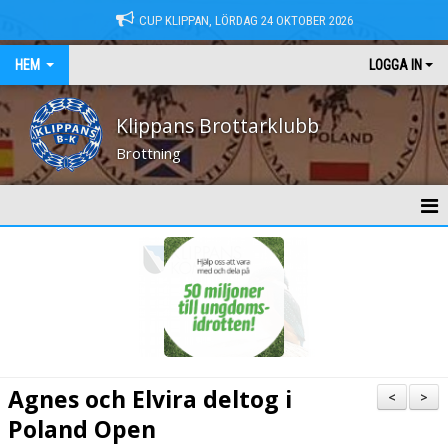
CUP KLIPPAN, LÖRDAG 24 OKTOBER 2026
HEM
LOGGA IN
Klippans Brottarklubb
Brottning
HEM
NYHETER
KONTAKT
MEDLEMSAVGIFTER
Agnes och Elvira deltog i
<
>
TRÄNINGSTIDER
Poland Open