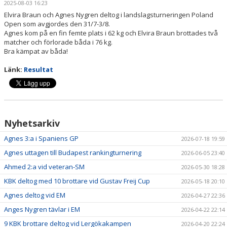
2025-08-03 16:23
TÄVLINGSPROGRAM
Elvira Braun och Agnes Nygren deltog i landslagsturneringen Poland
Open som avgjordes den 31/7-3/8.
TÄVLINGSRESULTAT
Agnes kom på en fin femte plats i 62 kg och Elvira Braun brottades två
matcher och förlorade båda i 76 kg.
CUP KLIPPAN
Bra kämpat av båda!
Länk:
Resultat
KLIPPAN LADY OPEN
UNGDOMS-SM 2023
LILLA CUP KLIPPAN
Nyhetsarkiv
Agnes 3:a i Spaniens GP
2026-07-18 19:59
BILBINGO
Agnes uttagen till Budapest rankingturnering
2026-06-05 23:40
ÅBY-MARKNAD
Ahmed 2:a vid veteran-SM
2026-05-30 18:28
KBK deltog med 10 brottare vid Gustav Freij Cup
2026-05-18 20:10
BROTTNINGSGYMNASIUM
Agnes deltog vid EM
2026-04-27 22:36
STATISTIK
Anges Nygren tävlar i EM
2026-04-22 22:14
9 KBK brottare deltog vid Lergökakampen
2026-04-20 22:24