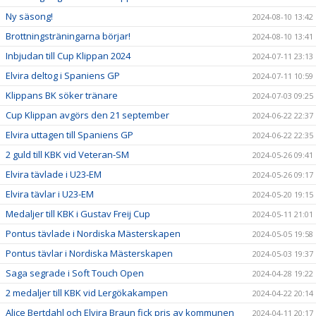
Ny säsong!
2024-08-10 13:42
Brottningsträningarna börjar!
2024-08-10 13:41
Inbjudan till Cup Klippan 2024
2024-07-11 23:13
Elvira deltog i Spaniens GP
2024-07-11 10:59
Klippans BK söker tränare
2024-07-03 09:25
Cup Klippan avgörs den 21 september
2024-06-22 22:37
Elvira uttagen till Spaniens GP
2024-06-22 22:35
2 guld till KBK vid Veteran-SM
2024-05-26 09:41
Elvira tävlade i U23-EM
2024-05-26 09:17
Elvira tävlar i U23-EM
2024-05-20 19:15
Medaljer till KBK i Gustav Freij Cup
2024-05-11 21:01
Pontus tävlade i Nordiska Mästerskapen
2024-05-05 19:58
Pontus tävlar i Nordiska Mästerskapen
2024-05-03 19:37
Saga segrade i Soft Touch Open
2024-04-28 19:22
2 medaljer till KBK vid Lergökakampen
2024-04-22 20:14
Alice Bertdahl och Elvira Braun fick pris av kommunen
2024-04-11 20:17