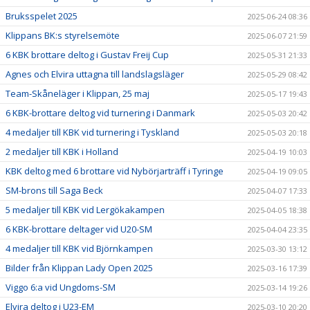
Bruksspelet 2025
2025-06-24 08:36
Klippans BK:s styrelsemöte
2025-06-07 21:59
6 KBK brottare deltog i Gustav Freij Cup
2025-05-31 21:33
Agnes och Elvira uttagna till landslagsläger
2025-05-29 08:42
Team-Skåneläger i Klippan, 25 maj
2025-05-17 19:43
6 KBK-brottare deltog vid turnering i Danmark
2025-05-03 20:42
4 medaljer till KBK vid turnering i Tyskland
2025-05-03 20:18
2 medaljer till KBK i Holland
2025-04-19 10:03
KBK deltog med 6 brottare vid Nybörjarträff i Tyringe
2025-04-19 09:05
SM-brons till Saga Beck
2025-04-07 17:33
5 medaljer till KBK vid Lergökakampen
2025-04-05 18:38
6 KBK-brottare deltager vid U20-SM
2025-04-04 23:35
4 medaljer till KBK vid Björnkampen
2025-03-30 13:12
Bilder från Klippan Lady Open 2025
2025-03-16 17:39
Viggo 6:a vid Ungdoms-SM
2025-03-14 19:26
Elvira deltog i U23-EM
2025-03-10 20:20