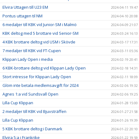
Elvira Uttagen till U23 EM
2024-04-11 19:47
Pontus uttagen til NM
2024-04-10 20:08
6 medaljer till KBK vid Junior-SM i Malmö
2024-04-09 21:07
KBK deltog med 5 brottare vid Senior-SM
2024-03-24 16:13
4 KBK brottare deltog vid USM i Skövde
2024-03-17 17:31
7 medaljer till KBK vid FT-Cupen
2024-03-11 05:36
Klippan Lady Open i media
2024-02-19 20:41
6 KBK-brottare deltog vid Klippan Lady Open
2024-02-18 14:31
Stort intresse för Klippan Lady Open
2024-02-11 18:09
Glöm inte betala medlemsavgift för 2024
2024-02-06 19:32
Agnes 1:a vid Sundsvall Open
2024-02-06 19:25
Lilla Cup Klippan
2024-01-28 15:00
2 medaljer till KBK vid Bjuvsträffen
2024-01-27 21:58
Lilla Cup Klippan
2024-01-26 19:39
5 KBK brottare deltog i Danmark
2024-01-22 20:10
Elvira 5:a i Frankrike
2024-01-22 19:59