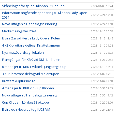
Skåneläger för tjejer i Klippan, 21 januari
2024-01-08 18:24
Information angående sponsring till Klippan Lady Open
2023-12-24 19:30
2024
Nova uttagen till landslagsturnering
2023-12-24 19:18
Medlemsavgifter 2024
2023-12-15 20:52
Elvira 2:a vid Heros Lady Open i Polen
2023-12-15 12:46
4 KBK-brottare deltog i Knattekampen
2023-12-10 09:05
Nya mattöverdrag i lokalen!
2023-12-10 09:03
Framgångar för KBK vid DM i Limhamn
2023-11-26 07:56
6 medaljer till KBK i Mikael Ljungbergs Cup
2023-11-18 18:11
3 KBK brottare deltog vid Mälarcupen
2023-11-07 07:05
Brottarskulptur invigd
2023-11-04 22:18
4 medaljer till KBK vid Cup Klippan
2023-10-31 07:19
Nova uttagen till landslagsturnering
2023-10-30 19:12
Cup Klippan, Lördag 28 oktober
2023-10-27 06:00
Elvira och Nova deltog i U23-VM
2023-10-24 21:41