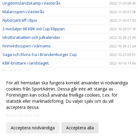
Ungdomslandskamp i Västerås
2022-11-05 08:43
Mälarcupen i Västerås
2022-11-05 07:58
Nybörjarträff i Bjuv
2022-11-05 07:55
3 medaljer till KBK vid Cup Klippan
2022-10-29 07:18
Idrottsrabatten och julkalender
2022-10-28 21:39
Finnvedscupen i Värnamo
2022-10-28 21:24
Saga och Elvira 3:a i Brandenburger Cup
2022-10-23 09:01
KBK-brottare i landslaget.
2022-10-16 11:56
Nordisk Ungdomsturnering
2022-10-16 11:55
Öresundsträffen
2022-10-16 11:54
För att hemsidan ska fungera korrekt använder vi nödvändiga
Richtoffcupen i Limhamn
cookies från SportAdmin. Dessa går inte att stänga av.
2022-10-16 11:53
Föreningen kan också använda frivilliga cookies, t.ex. för
Hugo Svahn tävlade i Norge
2022-10-16 11:52
statistik eller marknadsföring. Du väljer själv om du vill
acceptera dessa.
Anpassa dina val
Cookie-
Gå till
inställningar
Webbversion
Acceptera nödvändiga
Acceptera alla