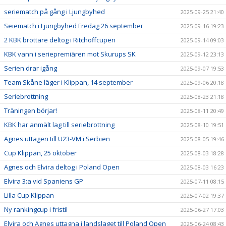
seriematch på gång i Ljungbyhed
2025-09-25 21:40
Seiematch i Ljungbyhed Fredag 26 september
2025-09-16 19:23
2 KBK brottare deltog i Ritchoffcupen
2025-09-14 09:03
KBK vann i seriepremiären mot Skurups SK
2025-09-12 23:13
Serien drar igång
2025-09-07 19:53
Team Skåne läger i Klippan, 14 september
2025-09-06 20:18
Seriebrottning
2025-08-23 21:18
Träningen börjar!
2025-08-11 20:49
KBK har anmält lag till seriebrottning
2025-08-10 19:51
Agnes uttagen till U23-VM i Serbien
2025-08-05 19:46
Cup Klippan, 25 oktober
2025-08-03 18:28
Agnes och Elvira deltog i Poland Open
2025-08-03 16:23
Elvira 3:a vid Spaniens GP
2025-07-11 08:15
Lilla Cup Klippan
2025-07-02 19:37
Ny rankingcup i fristil
2025-06-27 17:03
Elvira och Agnes uttagna i landslaget till Poland Open
2025-06-24 08:43