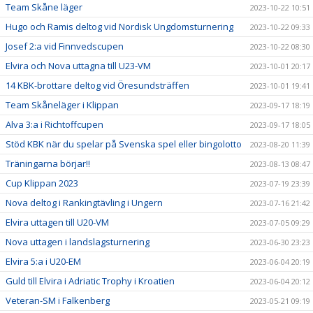
Team Skåne läger
2023-10-22 10:51
Hugo och Ramis deltog vid Nordisk Ungdomsturnering
2023-10-22 09:33
Josef 2:a vid Finnvedscupen
2023-10-22 08:30
Elvira och Nova uttagna till U23-VM
2023-10-01 20:17
14 KBK-brottare deltog vid Öresundsträffen
2023-10-01 19:41
Team Skåneläger i Klippan
2023-09-17 18:19
Alva 3:a i Richtoffcupen
2023-09-17 18:05
Stöd KBK när du spelar på Svenska spel eller bingolotto
2023-08-20 11:39
Träningarna börjar!!
2023-08-13 08:47
Cup Klippan 2023
2023-07-19 23:39
Nova deltog i Rankingtävling i Ungern
2023-07-16 21:42
Elvira uttagen till U20-VM
2023-07-05 09:29
Nova uttagen i landslagsturnering
2023-06-30 23:23
Elvira 5:a i U20-EM
2023-06-04 20:19
Guld till Elvira i Adriatic Trophy i Kroatien
2023-06-04 20:12
Veteran-SM i Falkenberg
2023-05-21 09:19