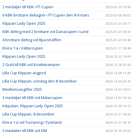
2 medaljer till KBK i FT-Cupen
2025-03-10 19:59
6 KBK-brottare deltagrer i FT-Cupen den 8-9 mars
2025-03-08 08:05
Klippan Lady Open 2025
2025-01-25 20:17
KBK deltog med 2 brottare vid Danacupen i Lund
2025-01-25 18:47
4 brottare deltog vid Bjuvsträffen
2025-01-25 18:40
Elvira 1:a i Vättercupen
2025-01-11 18:44
Klippan Lady Open 2025
2024-12-22 19:09
2 Guld till KBK vid Knattekampen
2024-12-18 20:36
Lilla Cup Klippan avgjord
2024-12-08 11:20
Lilla Cup Klippan, söndag den 8 december
2024-12-06 20:41
Medlemsavgifter 2025
2024-12-03 19:07
3 medaljer till KBK vid Mälarcupen
2024-11-03 18:54
Inbjudan, Klippan Lady Open 2025
2024-10-30 19:13
Lilla Cup Klippan, 8 december
2024-10-21 18:35
Elvira 1:a vid Turnering i Tyskland
2024-10-21 18:12
3 medaljer till KBK vid DM
2024-10-19 20:03