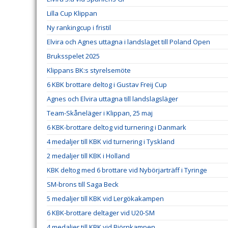
Lilla Cup Klippan
Ny rankingcup i fristil
Elvira och Agnes uttagna i landslaget till Poland Open
Bruksspelet 2025
Klippans BK:s styrelsemöte
6 KBK brottare deltog i Gustav Freij Cup
Agnes och Elvira uttagna till landslagsläger
Team-Skåneläger i Klippan, 25 maj
6 KBK-brottare deltog vid turnering i Danmark
4 medaljer till KBK vid turnering i Tyskland
2 medaljer till KBK i Holland
KBK deltog med 6 brottare vid Nybörjarträff i Tyringe
SM-brons till Saga Beck
5 medaljer till KBK vid Lergökakampen
6 KBK-brottare deltager vid U20-SM
4 medaljer till KBK vid Björnkampen