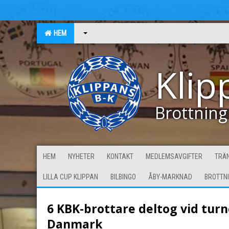
HEM
Klip
Brottning
HEM
NYHETER
KONTAKT
MEDLEMSAVGIFTER
TRÄN
LILLA CUP KLIPPAN
BILBINGO
ÅBY-MARKNAD
BROTTN
6 KBK-brottare deltog vid turn
Danmark