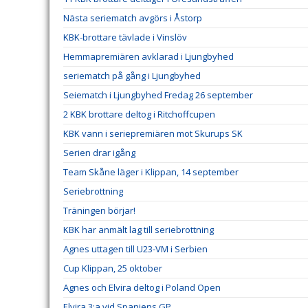
Nästa seriematch avgörs i Åstorp
KBK-brottare tävlade i Vinslöv
Hemmapremiären avklarad i Ljungbyhed
seriematch på gång i Ljungbyhed
Seiematch i Ljungbyhed Fredag 26 september
2 KBK brottare deltog i Ritchoffcupen
KBK vann i seriepremiären mot Skurups SK
Serien drar igång
Team Skåne läger i Klippan, 14 september
Seriebrottning
Träningen börjar!
KBK har anmält lag till seriebrottning
Agnes uttagen till U23-VM i Serbien
Cup Klippan, 25 oktober
Agnes och Elvira deltog i Poland Open
Elvira 3:a vid Spaniens GP