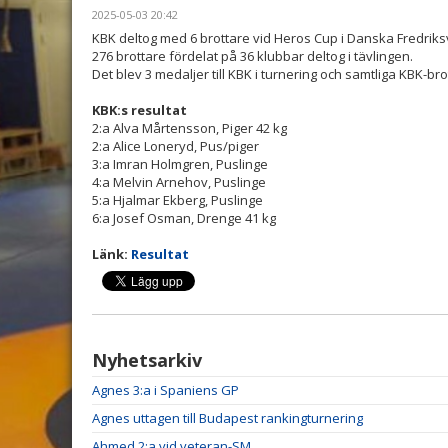
2025-05-03 20:42
KBK deltog med 6 brottare vid Heros Cup i Danska Fredriks
276 brottare fördelat på 36 klubbar deltog i tävlingen.
Det blev 3 medaljer till KBK i turnering och samtliga KBK-b
KBK:s resultat
2:a Alva Mårtensson, Piger 42 kg
2:a Alice Loneryd, Pus/piger
3:a Imran Holmgren, Puslinge
4:a Melvin Arnehov, Puslinge
5:a Hjalmar Ekberg, Puslinge
6:a Josef Osman, Drenge 41 kg
Länk:
Resultat
Nyhetsarkiv
Agnes 3:a i Spaniens GP
Agnes uttagen till Budapest rankingturnering
Ahmed 2:a vid veteran-SM