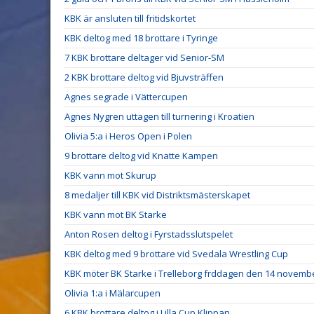
KBK är ansluten till fritidskortet
KBK deltog med 18 brottare i Tyringe
7 KBK brottare deltager vid Senior-SM
2 KBK brottare deltog vid Bjuvsträffen
Agnes segrade i Vättercupen
Agnes Nygren uttagen till turnering i Kroatien
Olivia 5:a i Heros Open i Polen
9 brottare deltog vid Knatte Kampen
KBK vann mot Skurup
8 medaljer till KBK vid Distriktsmästerskapet
KBK vann mot BK Starke
Anton Rosen deltog i Fyrstadsslutspelet
KBK deltog med 9 brottare vid Svedala Wrestling Cup
KBK möter BK Starke i Trelleborg frddagen den 14 novemb
Olivia 1:a i Mälarcupen
6 KBK brottare deltog i Lilla Cup Klippan