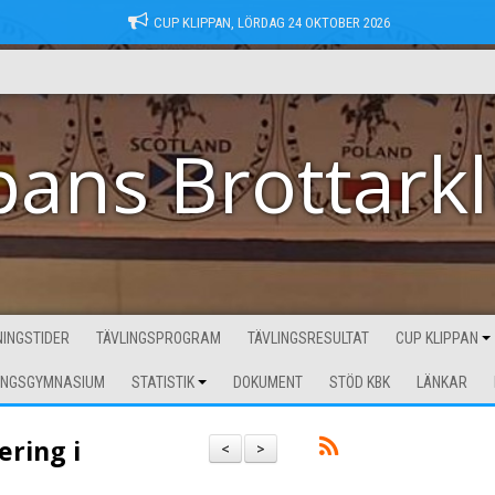
CUP KLIPPAN, LÖRDAG 24 OKTOBER 2026
pans Brottark
INGSTIDER
TÄVLINGSPROGRAM
TÄVLINGSRESULTAT
CUP KLIPPAN
INGSGYMNASIUM
STATISTIK
DOKUMENT
STÖD KBK
LÄNKAR
ering i
<
>