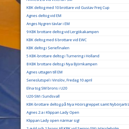
KBK deltog med 10 brottare vid Gustav Freij Cup
Agnes deltog vid EM
Anges Nygren tävlar i EM
9 KBK brottare deltog vid Lergökakampen
KBK deltog med 6 brottare vid EWC
KBK deltog i Seriefinalen
5 KBK-brottare deltog i Turnering i Holland
8 KBK brottare deltog i Nya Björnkampen
Agnes uttagen till EM
Serieslutspel i Vinslöv, Fredag 10 april
Elna tog SM brons i U20
U20-SM i Sundsvall
KBK-brottare deltog på Nya Höörsgreppet samt Nybörjarträ
Agnes 2:a i Klippan Lady Open
Klippan Lady open närmar sig!
2 guld och 1 brons till KBK vid Senior-SM i Hässleholm