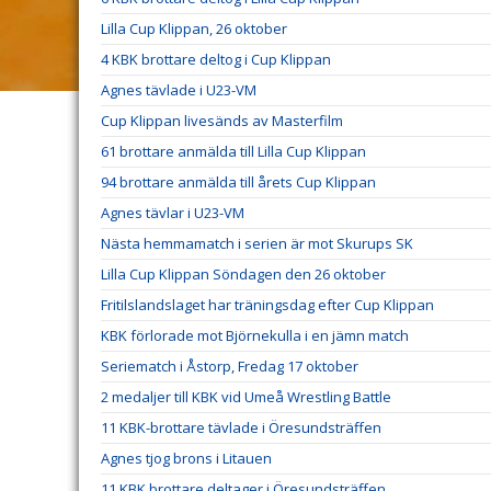
Lilla Cup Klippan, 26 oktober
4 KBK brottare deltog i Cup Klippan
Agnes tävlade i U23-VM
Cup Klippan livesänds av Masterfilm
61 brottare anmälda till Lilla Cup Klippan
94 brottare anmälda till årets Cup Klippan
Agnes tävlar i U23-VM
Nästa hemmamatch i serien är mot Skurups SK
Lilla Cup Klippan Söndagen den 26 oktober
Fritilslandslaget har träningsdag efter Cup Klippan
KBK förlorade mot Björnekulla i en jämn match
Seriematch i Åstorp, Fredag 17 oktober
2 medaljer till KBK vid Umeå Wrestling Battle
11 KBK-brottare tävlade i Öresundsträffen
Agnes tjog brons i Litauen
11 KBK brottare deltager i Öresundsträffen