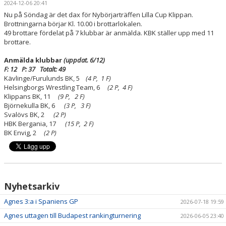
2024-12-06 20:41
TÄVLINGSPROGRAM
Nu på Söndag är det dax för Nybörjarträffen Lilla Cup Klippan.
Brottningarna börjar Kl. 10.00 i brottarlokalen.
TÄVLINGSRESULTAT
49 brottare fördelat på 7 klubbar är anmälda. KBK ställer upp med 11
brottare.
CUP KLIPPAN
Anmälda klubbar
(uppdat. 6/12)
F: 12 P: 37 Totalt: 49
KLIPPAN LADY OPEN
Kävlinge/Furulunds BK, 5
(4 P, 1 F)
Helsingborgs Wrestling Team, 6
(2 P, 4 F)
UNGDOMS-SM 2023
Klippans BK, 11
(9 P, 2 F)
Björnekulla BK, 6
(3 P, 3 F)
Svalövs BK, 2
(2 P)
LILLA CUP KLIPPAN
HBK Bergania, 17
(15 P, 2 F)
BK Envig, 2
(2 P)
BILBINGO
ÅBY-MARKNAD
BROTTNINGSGYMNASIUM
Nyhetsarkiv
Agnes 3:a i Spaniens GP
2026-07-18 19:59
STATISTIK
Agnes uttagen till Budapest rankingturnering
2026-06-05 23:40