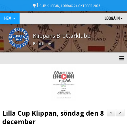
CUP KLIPPAN, LÖRDAG 24 OKTOBER 2026
HEM
LOGGA IN
Klippans Brottarklubb
Brottning
HEM
NYHETER
KONTAKT
MEDLEMSAVGIFTER
Lilla Cup Klippan, söndag den 8
<
>
TRÄNINGSTIDER
december