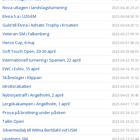
Nova uttagen i landslagsturnering
2023-06-30 23:23
Elvira 5:a i U20-EM
2023-06-04 20:19
Guld till Elvira i Adriatic Trophy i Kroatien
2023-06-04 20:12
Veteran-SM i Falkenberg
2023-05-21 09:19
Heros Cup, 6 maj
2023-05-07 08:26
Soft Touch Open, 29-30 april
2023-04-29 08:03
Internationell turnering i Spanien, 22 april
2023-04-23 19:33
EWC i Eslöv, 15 april
2023-04-16 19:26
Skåneläger i Klippan
2023-04-09 10:52
Idrottsrabatten
2023-04-04 21:35
Nybörjarträff i Ängelholm, 2 april
2023-04-03 18:40
Lergökakampen i Ängelholm, 1 april
2023-04-01 17:43
Prova på brottning under påsken
2023-03-26 12:27
Tallin Open
2023-03-25 22:12
Silvermedalj till Wilma Bertdahl vid USM
2023-03-19 20:07
Ungdoms-SM
2023-03-17 22:44