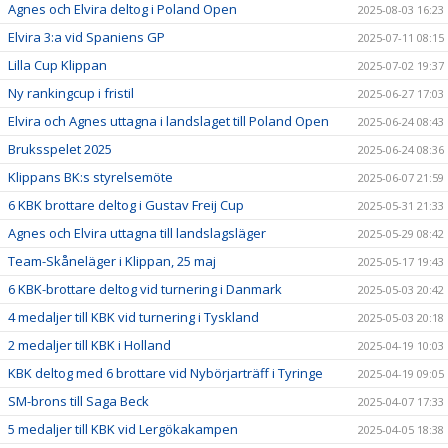
Agnes och Elvira deltog i Poland Open
2025-08-03 16:23
Elvira 3:a vid Spaniens GP
2025-07-11 08:15
Lilla Cup Klippan
2025-07-02 19:37
Ny rankingcup i fristil
2025-06-27 17:03
Elvira och Agnes uttagna i landslaget till Poland Open
2025-06-24 08:43
Bruksspelet 2025
2025-06-24 08:36
Klippans BK:s styrelsemöte
2025-06-07 21:59
6 KBK brottare deltog i Gustav Freij Cup
2025-05-31 21:33
Agnes och Elvira uttagna till landslagsläger
2025-05-29 08:42
Team-Skåneläger i Klippan, 25 maj
2025-05-17 19:43
6 KBK-brottare deltog vid turnering i Danmark
2025-05-03 20:42
4 medaljer till KBK vid turnering i Tyskland
2025-05-03 20:18
2 medaljer till KBK i Holland
2025-04-19 10:03
KBK deltog med 6 brottare vid Nybörjarträff i Tyringe
2025-04-19 09:05
SM-brons till Saga Beck
2025-04-07 17:33
5 medaljer till KBK vid Lergökakampen
2025-04-05 18:38