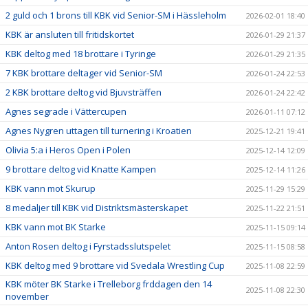
2 guld och 1 brons till KBK vid Senior-SM i Hässleholm
2026-02-01 18:40
KBK är ansluten till fritidskortet
2026-01-29 21:37
KBK deltog med 18 brottare i Tyringe
2026-01-29 21:35
7 KBK brottare deltager vid Senior-SM
2026-01-24 22:53
2 KBK brottare deltog vid Bjuvsträffen
2026-01-24 22:42
Agnes segrade i Vättercupen
2026-01-11 07:12
Agnes Nygren uttagen till turnering i Kroatien
2025-12-21 19:41
Olivia 5:a i Heros Open i Polen
2025-12-14 12:09
9 brottare deltog vid Knatte Kampen
2025-12-14 11:26
KBK vann mot Skurup
2025-11-29 15:29
8 medaljer till KBK vid Distriktsmästerskapet
2025-11-22 21:51
KBK vann mot BK Starke
2025-11-15 09:14
Anton Rosen deltog i Fyrstadsslutspelet
2025-11-15 08:58
KBK deltog med 9 brottare vid Svedala Wrestling Cup
2025-11-08 22:59
KBK möter BK Starke i Trelleborg frddagen den 14
2025-11-08 22:30
november