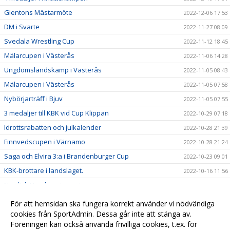
Glentons Mästarmöte
2022-12-06 17:53
DM i Svarte
2022-11-27 08:09
Svedala Wrestling Cup
2022-11-12 18:45
Mälarcupen i Västerås
2022-11-06 14:28
Ungdomslandskamp i Västerås
2022-11-05 08:43
Mälarcupen i Västerås
2022-11-05 07:58
Nybörjarträff i Bjuv
2022-11-05 07:55
3 medaljer till KBK vid Cup Klippan
2022-10-29 07:18
Idrottsrabatten och julkalender
2022-10-28 21:39
Finnvedscupen i Värnamo
2022-10-28 21:24
Saga och Elvira 3:a i Brandenburger Cup
2022-10-23 09:01
KBK-brottare i landslaget.
2022-10-16 11:56
Nordisk Ungdomsturnering
2022-10-16 11:55
Öresundsträffen
2022-10-16 11:54
För att hemsidan ska fungera korrekt använder vi nödvändiga
Richtoffcupen i Limhamn
cookies från SportAdmin. Dessa går inte att stänga av.
2022-10-16 11:53
Föreningen kan också använda frivilliga cookies, t.ex. för
Hugo Svahn tävlade i Norge
2022-10-16 11:52