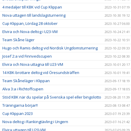
4 medaljer till KBK vid Cup Klippan
2023-10-31 07:19
Nova uttagen till landslagsturnering
2023-10-30 19:12
Cup Klippan, Lördag 28 oktober
2023-10-27 06:00
Elvira och Nova deltog i U23-VM
2023-10-24 21:41
Team Skåne läger
2023-10-22 10:51
Hugo och Ramis deltog vid Nordisk Ungdomsturnering
2023-10-22 09:33
Josef 2:a vid Finnvedscupen
2023-10-22 08:30
Elvira och Nova uttagna till U23-VM
2023-10-01 20:17
14 KBK-brottare deltog vid Öresundsträffen
2023-10-01 19:41
Team Skåneläger i Klippan
2023-09-17 18:19
Alva 3:a i Richtoffcupen
2023-09-17 18:05
Stöd KBK när du spelar på Svenska spel eller bingolotto
2023-08-20 11:39
Träningarna börjar!!
2023-08-13 08:47
Cup Klippan 2023
2023-07-19 23:39
Nova deltog i Rankingtävling i Ungern
2023-07-16 21:42
Elvira uttagen till U20-VM
2023-07-05 09:29