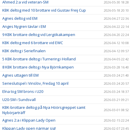
DOKUMENT
Ahmed 2:a vid veteran-SM
2026-05-30 18:28
KBK deltog med 10 brottare vid Gustav Freij Cup
2026-05-18 20:10
STÖD KBK
Agnes deltog vid EM
2026-04-27 22:36
LÄNKAR
Anges Nygren tävlar i EM
2026-04-22 22:14
9 KBK brottare deltog vid Lergökakampen
2026-04-20 22:24
KLUBBKLÄDER
KBK deltog med 6 brottare vid EWC
2026-04-12 10:08
KBK deltog i Seriefinalen
SERIEBROTTNING
2026-04-12 09:57
5 KBK-brottare deltog i Turnering i Holland
2026-04-05 22:42
8 KBK brottare deltog i Nya Björnkampen
2026-03-28 16:40
Agnes uttagen till EM
2026-03-24 21:40
Serieslutspel i Vinslöv, Fredag 10 april
2026-03-24 20:57
Elna tog SM brons i U20
2026-03-24 18:37
U20-SM i Sundsvall
2026-03-21 09:21
KBK-brottare deltog på Nya Höörsgreppet samt
2026-03-01 08:52
Nybörjarträff
Agnes 2:a i Klippan Lady Open
2026-02-15 22:24
Klippan Lady open närmar sig!
2026-02-07 23:45