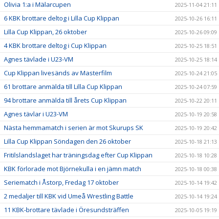
Olivia 1:a i Mälarcupen
2025-11-04 21:11
6 KBK brottare deltog i Lilla Cup Klippan
2025-10-26 16:11
Lilla Cup Klippan, 26 oktober
2025-10-26 09:09
4 KBK brottare deltog i Cup Klippan
2025-10-25 18:51
Agnes tävlade i U23-VM
2025-10-25 18:14
Cup Klippan livesänds av Masterfilm
2025-10-24 21:05
61 brottare anmälda till Lilla Cup Klippan
2025-10-24 07:59
94 brottare anmälda till årets Cup Klippan
2025-10-22 20:11
Agnes tävlar i U23-VM
2025-10-19 20:58
Nästa hemmamatch i serien är mot Skurups SK
2025-10-19 20:42
Lilla Cup Klippan Söndagen den 26 oktober
2025-10-18 21:13
Fritilslandslaget har träningsdag efter Cup Klippan
2025-10-18 10:28
KBK förlorade mot Björnekulla i en jämn match
2025-10-18 00:38
Seriematch i Åstorp, Fredag 17 oktober
2025-10-14 19:42
2 medaljer till KBK vid Umeå Wrestling Battle
2025-10-14 19:24
11 KBK-brottare tävlade i Öresundsträffen
2025-10-05 19:19