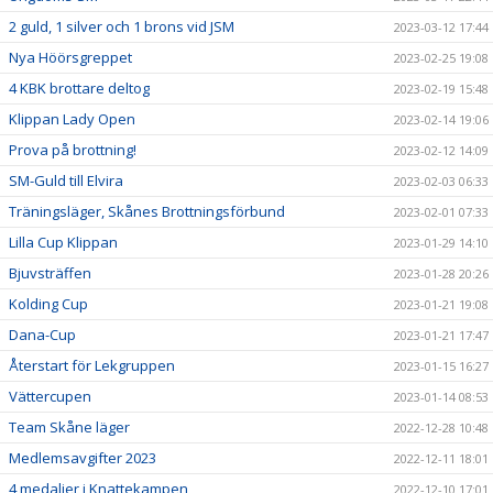
2 guld, 1 silver och 1 brons vid JSM
2023-03-12 17:44
Nya Höörsgreppet
2023-02-25 19:08
4 KBK brottare deltog
2023-02-19 15:48
Klippan Lady Open
2023-02-14 19:06
Prova på brottning!
2023-02-12 14:09
SM-Guld till Elvira
2023-02-03 06:33
Träningsläger, Skånes Brottningsförbund
2023-02-01 07:33
Lilla Cup Klippan
2023-01-29 14:10
Bjuvsträffen
2023-01-28 20:26
Kolding Cup
2023-01-21 19:08
Dana-Cup
2023-01-21 17:47
Återstart för Lekgruppen
2023-01-15 16:27
Vättercupen
2023-01-14 08:53
Team Skåne läger
2022-12-28 10:48
Medlemsavgifter 2023
2022-12-11 18:01
4 medaljer i Knattekampen
2022-12-10 17:01