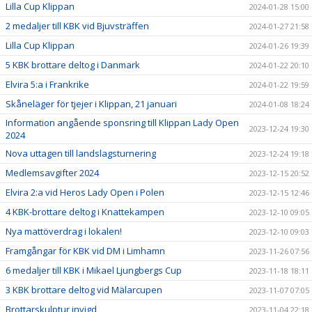
Lilla Cup Klippan
2024-01-28 15:00
2 medaljer till KBK vid Bjuvsträffen
2024-01-27 21:58
Lilla Cup Klippan
2024-01-26 19:39
5 KBK brottare deltog i Danmark
2024-01-22 20:10
Elvira 5:a i Frankrike
2024-01-22 19:59
Skåneläger för tjejer i Klippan, 21 januari
2024-01-08 18:24
Information angående sponsring till Klippan Lady Open
2023-12-24 19:30
2024
Nova uttagen till landslagsturnering
2023-12-24 19:18
Medlemsavgifter 2024
2023-12-15 20:52
Elvira 2:a vid Heros Lady Open i Polen
2023-12-15 12:46
4 KBK-brottare deltog i Knattekampen
2023-12-10 09:05
Nya mattöverdrag i lokalen!
2023-12-10 09:03
Framgångar för KBK vid DM i Limhamn
2023-11-26 07:56
6 medaljer till KBK i Mikael Ljungbergs Cup
2023-11-18 18:11
3 KBK brottare deltog vid Mälarcupen
2023-11-07 07:05
Brottarskulptur invigd
2023-11-04 22:18