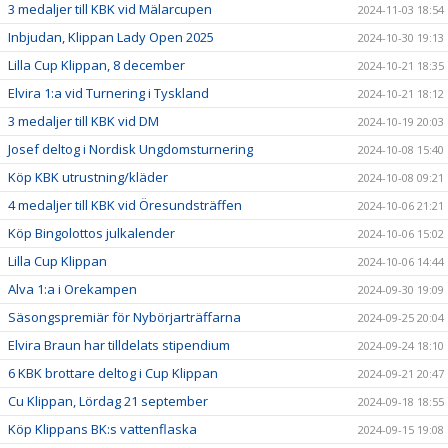
3 medaljer till KBK vid Mälarcupen
2024-11-03 18:54
Inbjudan, Klippan Lady Open 2025
2024-10-30 19:13
Lilla Cup Klippan, 8 december
2024-10-21 18:35
Elvira 1:a vid Turnering i Tyskland
2024-10-21 18:12
3 medaljer till KBK vid DM
2024-10-19 20:03
Josef deltog i Nordisk Ungdomsturnering
2024-10-08 15:40
Köp KBK utrustning/kläder
2024-10-08 09:21
4 medaljer till KBK vid Öresundsträffen
2024-10-06 21:21
Köp Bingolottos julkalender
2024-10-06 15:02
Lilla Cup Klippan
2024-10-06 14:44
Alva 1:a i Orekampen
2024-09-30 19:09
Säsongspremiär för Nybörjarträffarna
2024-09-25 20:04
Elvira Braun har tilldelats stipendium
2024-09-24 18:10
6 KBK brottare deltog i Cup Klippan
2024-09-21 20:47
Cu Klippan, Lördag 21 september
2024-09-18 18:55
Köp Klippans BK:s vattenflaska
2024-09-15 19:08