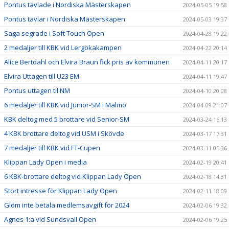
Pontus tävlade i Nordiska Mästerskapen
2024-05-05 19:58
Pontus tävlar i Nordiska Mästerskapen
2024-05-03 19:37
Saga segrade i Soft Touch Open
2024-04-28 19:22
2 medaljer till KBK vid Lergökakampen
2024-04-22 20:14
Alice Bertdahl och Elvira Braun fick pris av kommunen
2024-04-11 20:17
Elvira Uttagen till U23 EM
2024-04-11 19:47
Pontus uttagen til NM
2024-04-10 20:08
6 medaljer till KBK vid Junior-SM i Malmö
2024-04-09 21:07
KBK deltog med 5 brottare vid Senior-SM
2024-03-24 16:13
4 KBK brottare deltog vid USM i Skövde
2024-03-17 17:31
7 medaljer till KBK vid FT-Cupen
2024-03-11 05:36
Klippan Lady Open i media
2024-02-19 20:41
6 KBK-brottare deltog vid Klippan Lady Open
2024-02-18 14:31
Stort intresse för Klippan Lady Open
2024-02-11 18:09
Glöm inte betala medlemsavgift för 2024
2024-02-06 19:32
Agnes 1:a vid Sundsvall Open
2024-02-06 19:25