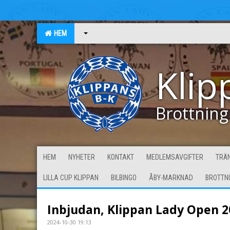
HEM
Klip
Brottning
HEM
NYHETER
KONTAKT
MEDLEMSAVGIFTER
TRÄN
LILLA CUP KLIPPAN
BILBINGO
ÅBY-MARKNAD
BROTTN
Inbjudan, Klippan Lady Open 2
2024-10-30 19:13