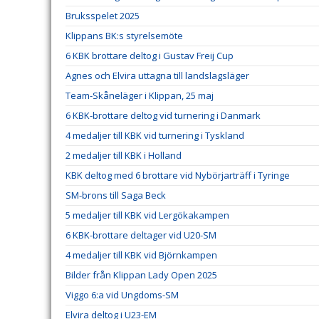
Bruksspelet 2025
Klippans BK:s styrelsemöte
6 KBK brottare deltog i Gustav Freij Cup
Agnes och Elvira uttagna till landslagsläger
Team-Skåneläger i Klippan, 25 maj
6 KBK-brottare deltog vid turnering i Danmark
4 medaljer till KBK vid turnering i Tyskland
2 medaljer till KBK i Holland
KBK deltog med 6 brottare vid Nybörjarträff i Tyringe
SM-brons till Saga Beck
5 medaljer till KBK vid Lergökakampen
6 KBK-brottare deltager vid U20-SM
4 medaljer till KBK vid Björnkampen
Bilder från Klippan Lady Open 2025
Viggo 6:a vid Ungdoms-SM
Elvira deltog i U23-EM