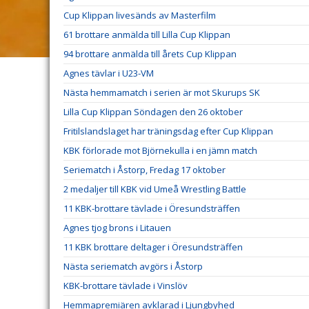
Cup Klippan livesänds av Masterfilm
61 brottare anmälda till Lilla Cup Klippan
94 brottare anmälda till årets Cup Klippan
Agnes tävlar i U23-VM
Nästa hemmamatch i serien är mot Skurups SK
Lilla Cup Klippan Söndagen den 26 oktober
Fritilslandslaget har träningsdag efter Cup Klippan
KBK förlorade mot Björnekulla i en jämn match
Seriematch i Åstorp, Fredag 17 oktober
2 medaljer till KBK vid Umeå Wrestling Battle
11 KBK-brottare tävlade i Öresundsträffen
Agnes tjog brons i Litauen
11 KBK brottare deltager i Öresundsträffen
Nästa seriematch avgörs i Åstorp
KBK-brottare tävlade i Vinslöv
Hemmapremiären avklarad i Ljungbyhed