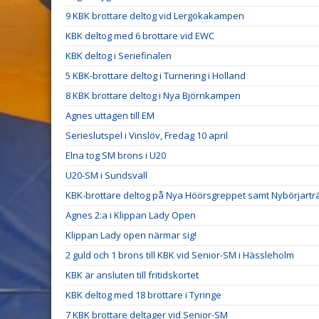
9 KBK brottare deltog vid Lergökakampen
KBK deltog med 6 brottare vid EWC
KBK deltog i Seriefinalen
5 KBK-brottare deltog i Turnering i Holland
8 KBK brottare deltog i Nya Björnkampen
Agnes uttagen till EM
Serieslutspel i Vinslöv, Fredag 10 april
Elna tog SM brons i U20
U20-SM i Sundsvall
KBK-brottare deltog på Nya Höörsgreppet samt Nybörjarträ
Agnes 2:a i Klippan Lady Open
Klippan Lady open närmar sig!
2 guld och 1 brons till KBK vid Senior-SM i Hässleholm
KBK är ansluten till fritidskortet
KBK deltog med 18 brottare i Tyringe
7 KBK brottare deltager vid Senior-SM