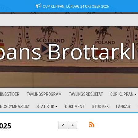
CUP KLIPPAN, LÖRDAG 24 OKTOBER 2026
pans Brottark
INGSTIDER
TÄVLINGSPROGRAM
TÄVLINGSRESULTAT
CUP KLIPPAN
INGSGYMNASIUM
STATISTIK
DOKUMENT
STÖD KBK
LÄNKAR
025
<
>