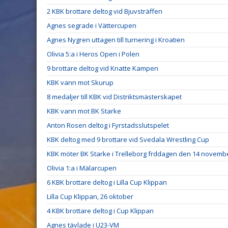
2 KBK brottare deltog vid Bjuvsträffen
Agnes segrade i Vättercupen
Agnes Nygren uttagen till turnering i Kroatien
Olivia 5:a i Heros Open i Polen
9 brottare deltog vid Knatte Kampen
KBK vann mot Skurup
8 medaljer till KBK vid Distriktsmästerskapet
KBK vann mot BK Starke
Anton Rosen deltog i Fyrstadsslutspelet
KBK deltog med 9 brottare vid Svedala Wrestling Cup
KBK möter BK Starke i Trelleborg frddagen den 14 novemb
Olivia 1:a i Mälarcupen
6 KBK brottare deltog i Lilla Cup Klippan
Lilla Cup Klippan, 26 oktober
4 KBK brottare deltog i Cup Klippan
Agnes tävlade i U23-VM