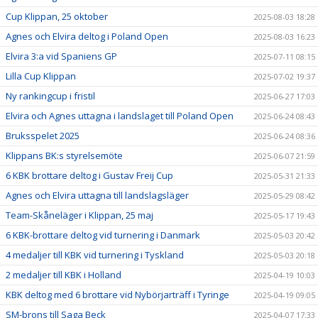
Cup Klippan, 25 oktober
2025-08-03 18:28
Agnes och Elvira deltog i Poland Open
2025-08-03 16:23
Elvira 3:a vid Spaniens GP
2025-07-11 08:15
Lilla Cup Klippan
2025-07-02 19:37
Ny rankingcup i fristil
2025-06-27 17:03
Elvira och Agnes uttagna i landslaget till Poland Open
2025-06-24 08:43
Bruksspelet 2025
2025-06-24 08:36
Klippans BK:s styrelsemöte
2025-06-07 21:59
6 KBK brottare deltog i Gustav Freij Cup
2025-05-31 21:33
Agnes och Elvira uttagna till landslagsläger
2025-05-29 08:42
Team-Skåneläger i Klippan, 25 maj
2025-05-17 19:43
6 KBK-brottare deltog vid turnering i Danmark
2025-05-03 20:42
4 medaljer till KBK vid turnering i Tyskland
2025-05-03 20:18
2 medaljer till KBK i Holland
2025-04-19 10:03
KBK deltog med 6 brottare vid Nybörjarträff i Tyringe
2025-04-19 09:05
SM-brons till Saga Beck
2025-04-07 17:33