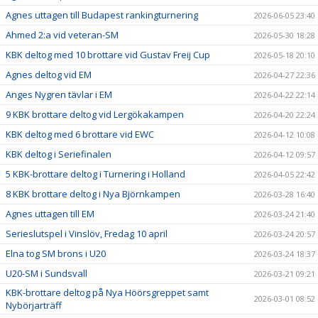
DOKUMENT
Agnes uttagen till Budapest rankingturnering
2026-06-05 23:40
STÖD KBK
Ahmed 2:a vid veteran-SM
2026-05-30 18:28
KBK deltog med 10 brottare vid Gustav Freij Cup
2026-05-18 20:10
LÄNKAR
Agnes deltog vid EM
2026-04-27 22:36
KLUBBKLÄDER
Anges Nygren tävlar i EM
2026-04-22 22:14
9 KBK brottare deltog vid Lergökakampen
2026-04-20 22:24
SERIEBROTTNING
KBK deltog med 6 brottare vid EWC
2026-04-12 10:08
KBK deltog i Seriefinalen
2026-04-12 09:57
5 KBK-brottare deltog i Turnering i Holland
2026-04-05 22:42
8 KBK brottare deltog i Nya Björnkampen
2026-03-28 16:40
Agnes uttagen till EM
2026-03-24 21:40
Serieslutspel i Vinslöv, Fredag 10 april
2026-03-24 20:57
Elna tog SM brons i U20
2026-03-24 18:37
U20-SM i Sundsvall
2026-03-21 09:21
KBK-brottare deltog på Nya Höörsgreppet samt
2026-03-01 08:52
Nybörjarträff