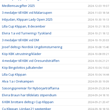
Medlemsavgifter 2025
2024-12-03 19:07
3 medaljer till KBK vid Mälarcupen
2024-11-03 18:54
Inbjudan, Klippan Lady Open 2025
2024-10-30 19:13
Lilla Cup Klippan, 8 december
2024-10-21 18:35
Elvira 1:a vid Turnering i Tyskland
2024-10-21 18:12
3 medaljer till KBK vid DM
2024-10-19 20:03
Josef deltog i Nordisk Ungdomsturnering
2024-10-08 15:40
Köp KBK utrustning/kläder
2024-10-08 09:21
4 medaljer till KBK vid Öresundsträffen
2024-10-06 21:21
Köp Bingolottos julkalender
2024-10-06 15:02
Lilla Cup Klippan
2024-10-06 14:44
Alva 1:a i Orekampen
2024-09-30 19:09
Säsongspremiär för Nybörjarträffarna
2024-09-25 20:04
Elvira Braun har tilldelats stipendium
2024-09-24 18:10
6 KBK brottare deltog i Cup Klippan
2024-09-21 20:47
Cu Klippan, Lördag 21 september
2024-09-18 18:55