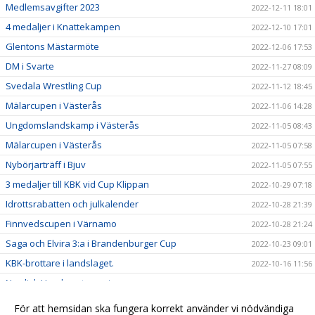
Medlemsavgifter 2023
2022-12-11 18:01
4 medaljer i Knattekampen
2022-12-10 17:01
Glentons Mästarmöte
2022-12-06 17:53
DM i Svarte
2022-11-27 08:09
Svedala Wrestling Cup
2022-11-12 18:45
Mälarcupen i Västerås
2022-11-06 14:28
Ungdomslandskamp i Västerås
2022-11-05 08:43
Mälarcupen i Västerås
2022-11-05 07:58
Nybörjarträff i Bjuv
2022-11-05 07:55
3 medaljer till KBK vid Cup Klippan
2022-10-29 07:18
Idrottsrabatten och julkalender
2022-10-28 21:39
Finnvedscupen i Värnamo
2022-10-28 21:24
Saga och Elvira 3:a i Brandenburger Cup
2022-10-23 09:01
KBK-brottare i landslaget.
2022-10-16 11:56
Nordisk Ungdomsturnering
2022-10-16 11:55
Öresundsträffen
2022-10-16 11:54
För att hemsidan ska fungera korrekt använder vi nödvändiga