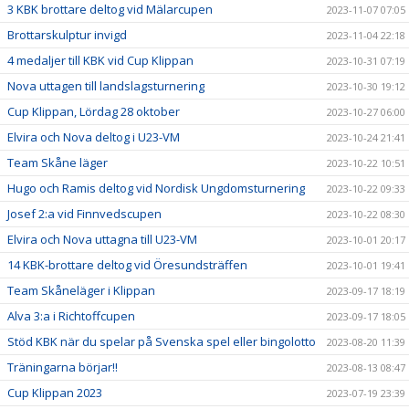
3 KBK brottare deltog vid Mälarcupen
2023-11-07 07:05
Brottarskulptur invigd
2023-11-04 22:18
4 medaljer till KBK vid Cup Klippan
2023-10-31 07:19
Nova uttagen till landslagsturnering
2023-10-30 19:12
Cup Klippan, Lördag 28 oktober
2023-10-27 06:00
Elvira och Nova deltog i U23-VM
2023-10-24 21:41
Team Skåne läger
2023-10-22 10:51
Hugo och Ramis deltog vid Nordisk Ungdomsturnering
2023-10-22 09:33
Josef 2:a vid Finnvedscupen
2023-10-22 08:30
Elvira och Nova uttagna till U23-VM
2023-10-01 20:17
14 KBK-brottare deltog vid Öresundsträffen
2023-10-01 19:41
Team Skåneläger i Klippan
2023-09-17 18:19
Alva 3:a i Richtoffcupen
2023-09-17 18:05
Stöd KBK när du spelar på Svenska spel eller bingolotto
2023-08-20 11:39
Träningarna börjar!!
2023-08-13 08:47
Cup Klippan 2023
2023-07-19 23:39