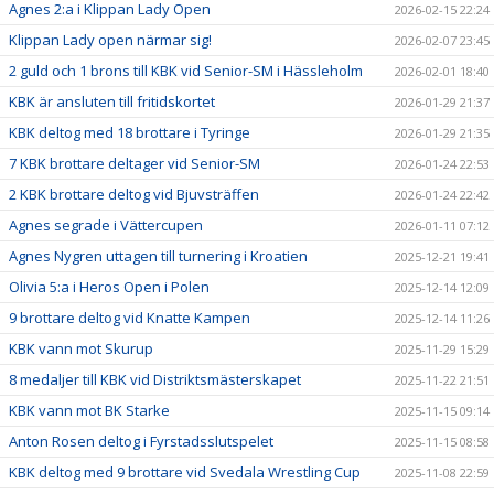
Agnes 2:a i Klippan Lady Open
2026-02-15 22:24
Klippan Lady open närmar sig!
2026-02-07 23:45
2 guld och 1 brons till KBK vid Senior-SM i Hässleholm
2026-02-01 18:40
KBK är ansluten till fritidskortet
2026-01-29 21:37
KBK deltog med 18 brottare i Tyringe
2026-01-29 21:35
7 KBK brottare deltager vid Senior-SM
2026-01-24 22:53
2 KBK brottare deltog vid Bjuvsträffen
2026-01-24 22:42
Agnes segrade i Vättercupen
2026-01-11 07:12
Agnes Nygren uttagen till turnering i Kroatien
2025-12-21 19:41
Olivia 5:a i Heros Open i Polen
2025-12-14 12:09
9 brottare deltog vid Knatte Kampen
2025-12-14 11:26
KBK vann mot Skurup
2025-11-29 15:29
8 medaljer till KBK vid Distriktsmästerskapet
2025-11-22 21:51
KBK vann mot BK Starke
2025-11-15 09:14
Anton Rosen deltog i Fyrstadsslutspelet
2025-11-15 08:58
KBK deltog med 9 brottare vid Svedala Wrestling Cup
2025-11-08 22:59