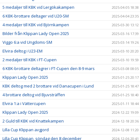
5 medaljer till KBK vid Lergökakampen
2025-04-05 18:38
6 KBK-brottare deltager vid U20-SM
2025-04-04 23:35
4 medaljer till KBK vid Björnkampen
2025-03-30 13:12
Bilder från Klippan Lady Open 2025
2025-03-16 17:39
Viggo 6:a vid Ungdoms-SM
2025-03-14 19:26
Elvira deltog i U23-EM
2025-03-10 20:20
2 medaljer till KBK i FT-Cupen
2025-03-10 19:59
6 KBK-brottare deltagrer i FT-Cupen den 8-9 mars
2025-03-08 08:05
Klippan Lady Open 2025
2025-01-25 20:17
KBK deltog med 2 brottare vid Danacupen i Lund
2025-01-25 18:47
4 brottare deltog vid Bjuvsträffen
2025-01-25 18:40
Elvira 1:a i Vättercupen
2025-01-11 18:44
Klippan Lady Open 2025
2024-12-22 19:09
2 Guld till KBK vid Knattekampen
2024-12-18 20:36
Lilla Cup Klippan avgjord
2024-12-08 11:20
Lilla Cup Klippan, söndag den 8 december
2024-12-06 20:41