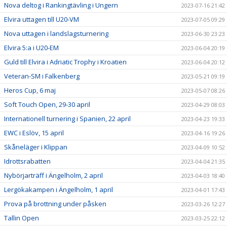
Nova deltog i Rankingtävling i Ungern
2023-07-16 21:42
Elvira uttagen till U20-VM
2023-07-05 09:29
Nova uttagen i landslagsturnering
2023-06-30 23:23
Elvira 5:a i U20-EM
2023-06-04 20:19
Guld till Elvira i Adriatic Trophy i Kroatien
2023-06-04 20:12
Veteran-SM i Falkenberg
2023-05-21 09:19
Heros Cup, 6 maj
2023-05-07 08:26
Soft Touch Open, 29-30 april
2023-04-29 08:03
Internationell turnering i Spanien, 22 april
2023-04-23 19:33
EWC i Eslöv, 15 april
2023-04-16 19:26
Skåneläger i Klippan
2023-04-09 10:52
Idrottsrabatten
2023-04-04 21:35
Nybörjarträff i Ängelholm, 2 april
2023-04-03 18:40
Lergökakampen i Ängelholm, 1 april
2023-04-01 17:43
Prova på brottning under påsken
2023-03-26 12:27
Tallin Open
2023-03-25 22:12