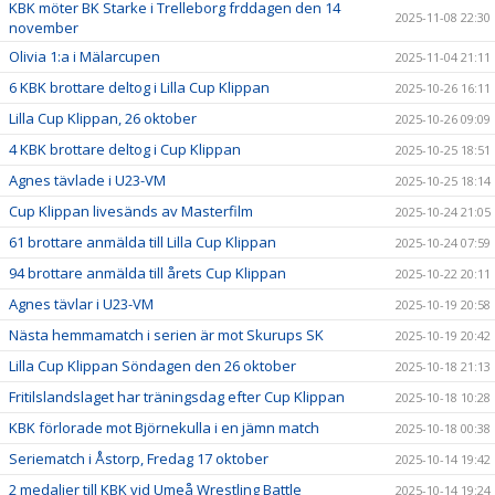
KBK möter BK Starke i Trelleborg frddagen den 14
2025-11-08 22:30
november
Olivia 1:a i Mälarcupen
2025-11-04 21:11
6 KBK brottare deltog i Lilla Cup Klippan
2025-10-26 16:11
Lilla Cup Klippan, 26 oktober
2025-10-26 09:09
4 KBK brottare deltog i Cup Klippan
2025-10-25 18:51
Agnes tävlade i U23-VM
2025-10-25 18:14
Cup Klippan livesänds av Masterfilm
2025-10-24 21:05
61 brottare anmälda till Lilla Cup Klippan
2025-10-24 07:59
94 brottare anmälda till årets Cup Klippan
2025-10-22 20:11
Agnes tävlar i U23-VM
2025-10-19 20:58
Nästa hemmamatch i serien är mot Skurups SK
2025-10-19 20:42
Lilla Cup Klippan Söndagen den 26 oktober
2025-10-18 21:13
Fritilslandslaget har träningsdag efter Cup Klippan
2025-10-18 10:28
KBK förlorade mot Björnekulla i en jämn match
2025-10-18 00:38
Seriematch i Åstorp, Fredag 17 oktober
2025-10-14 19:42
2 medaljer till KBK vid Umeå Wrestling Battle
2025-10-14 19:24