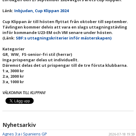
TÄVLINGSPROGRAM
Länk:
Inbjudan, Cup Klippan 2024
TÄVLINGSRESULTAT
Cup Klippan är till hösten flyttat från oktober till september.
Tävlingen kommer delvis att vara en slags uttagningstävling
CUP KLIPPAN
inför kommande U23-EM och VM senare under hösten.
(Länk:
SBF:s uttagningskriterier inför mästerskapen)
KLIPPAN LADY OPEN
Kategorier
GR, WW, FS-senior-fri stil (herrar)
UNGDOMS-SM 2023
Inga prispengar delas ut individuellt.
Däremot delas det ut prispengar till de tre första klubbarna.
1:a, 3000 kr
LILLA CUP KLIPPAN
2:a, 2000 kr
3:a, 1000 kr
BILBINGO
VÄLKOMNA TILL KLIPPAN!
ÅBY-MARKNAD
BROTTNINGSGYMNASIUM
STATISTIK
Nyhetsarkiv
Agnes 3:a i Spaniens GP
2026-07-18 19:59