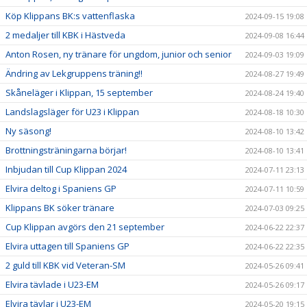
Köp Klippans BK:s vattenflaska
2024-09-15 19:08
2 medaljer till KBK i Hästveda
2024-09-08 16:44
Anton Rosen, ny tränare för ungdom, junior och senior
2024-09-03 19:09
Ändring av Lekgruppens träning!!
2024-08-27 19:49
Skåneläger i Klippan, 15 september
2024-08-24 19:40
Landslagsläger för U23 i Klippan
2024-08-18 10:30
Ny säsong!
2024-08-10 13:42
Brottningsträningarna börjar!
2024-08-10 13:41
Inbjudan till Cup Klippan 2024
2024-07-11 23:13
Elvira deltog i Spaniens GP
2024-07-11 10:59
Klippans BK söker tränare
2024-07-03 09:25
Cup Klippan avgörs den 21 september
2024-06-22 22:37
Elvira uttagen till Spaniens GP
2024-06-22 22:35
2 guld till KBK vid Veteran-SM
2024-05-26 09:41
Elvira tävlade i U23-EM
2024-05-26 09:17
Elvira tävlar i U23-EM
2024-05-20 19:15