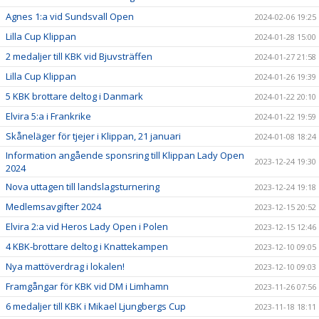
Agnes 1:a vid Sundsvall Open
2024-02-06 19:25
Lilla Cup Klippan
2024-01-28 15:00
2 medaljer till KBK vid Bjuvsträffen
2024-01-27 21:58
Lilla Cup Klippan
2024-01-26 19:39
5 KBK brottare deltog i Danmark
2024-01-22 20:10
Elvira 5:a i Frankrike
2024-01-22 19:59
Skåneläger för tjejer i Klippan, 21 januari
2024-01-08 18:24
Information angående sponsring till Klippan Lady Open
2023-12-24 19:30
2024
Nova uttagen till landslagsturnering
2023-12-24 19:18
Medlemsavgifter 2024
2023-12-15 20:52
Elvira 2:a vid Heros Lady Open i Polen
2023-12-15 12:46
4 KBK-brottare deltog i Knattekampen
2023-12-10 09:05
Nya mattöverdrag i lokalen!
2023-12-10 09:03
Framgångar för KBK vid DM i Limhamn
2023-11-26 07:56
6 medaljer till KBK i Mikael Ljungbergs Cup
2023-11-18 18:11