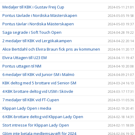
Medaljer till KBK i Gustav Freij Cup
2024-05-11 21:01
Pontus tävlade i Nordiska Mästerskapen
2024-05-05 19:58
Pontus tävlar i Nordiska Mästerskapen
2024-05-03 19:37
Saga segrade i Soft Touch Open
2024-04-28 19:22
2 medaljer till KBK vid Lergökakampen
2024-04-22 20:14
Alice Bertdahl och Elvira Braun fick pris av kommunen
2024-04-11 20:17
Elvira Uttagen till U23 EM
2024-04-11 19:47
Pontus uttagen til NM
2024-04-10 20:08
6 medaljer till KBK vid Junior-SM i Malmö
2024-04-09 21:07
KBK deltog med 5 brottare vid Senior-SM
2024-03-24 16:13
4 KBK brottare deltog vid USM i Skövde
2024-03-17 17:31
7 medaljer till KBK vid FT-Cupen
2024-03-11 05:36
Klippan Lady Open i media
2024-02-19 20:41
6 KBK-brottare deltog vid Klippan Lady Open
2024-02-18 14:31
Stort intresse för Klippan Lady Open
2024-02-11 18:09
Glöm inte betala medlemsavgift för 2024
2024-02-06 19:32