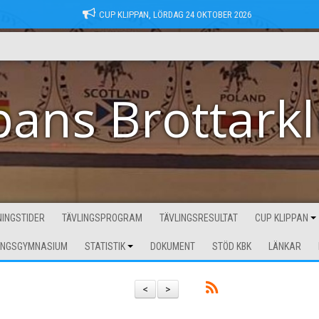
CUP KLIPPAN, LÖRDAG 24 OKTOBER 2026
pans Brottark
INGSTIDER
TÄVLINGSPROGRAM
TÄVLINGSRESULTAT
CUP KLIPPAN
INGSGYMNASIUM
STATISTIK
DOKUMENT
STÖD KBK
LÄNKAR
<
>