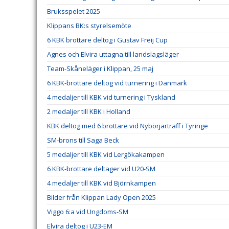
Bruksspelet 2025
Klippans BK:s styrelsemöte
6 KBK brottare deltog i Gustav Freij Cup
Agnes och Elvira uttagna till landslagsläger
Team-Skåneläger i Klippan, 25 maj
6 KBK-brottare deltog vid turnering i Danmark
4 medaljer till KBK vid turnering i Tyskland
2 medaljer till KBK i Holland
KBK deltog med 6 brottare vid Nybörjarträff i Tyringe
SM-brons till Saga Beck
5 medaljer till KBK vid Lergökakampen
6 KBK-brottare deltager vid U20-SM
4 medaljer till KBK vid Björnkampen
Bilder från Klippan Lady Open 2025
Viggo 6:a vid Ungdoms-SM
Elvira deltog i U23-EM