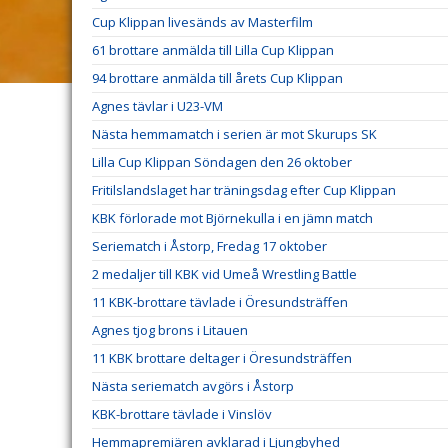
Cup Klippan livesänds av Masterfilm
61 brottare anmälda till Lilla Cup Klippan
94 brottare anmälda till årets Cup Klippan
Agnes tävlar i U23-VM
Nästa hemmamatch i serien är mot Skurups SK
Lilla Cup Klippan Söndagen den 26 oktober
Fritilslandslaget har träningsdag efter Cup Klippan
KBK förlorade mot Björnekulla i en jämn match
Seriematch i Åstorp, Fredag 17 oktober
2 medaljer till KBK vid Umeå Wrestling Battle
11 KBK-brottare tävlade i Öresundsträffen
Agnes tjog brons i Litauen
11 KBK brottare deltager i Öresundsträffen
Nästa seriematch avgörs i Åstorp
KBK-brottare tävlade i Vinslöv
Hemmapremiären avklarad i Ljungbyhed