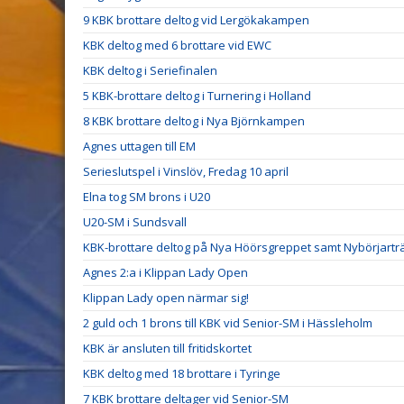
9 KBK brottare deltog vid Lergökakampen
KBK deltog med 6 brottare vid EWC
KBK deltog i Seriefinalen
5 KBK-brottare deltog i Turnering i Holland
8 KBK brottare deltog i Nya Björnkampen
Agnes uttagen till EM
Serieslutspel i Vinslöv, Fredag 10 april
Elna tog SM brons i U20
U20-SM i Sundsvall
KBK-brottare deltog på Nya Höörsgreppet samt Nybörjarträ
Agnes 2:a i Klippan Lady Open
Klippan Lady open närmar sig!
2 guld och 1 brons till KBK vid Senior-SM i Hässleholm
KBK är ansluten till fritidskortet
KBK deltog med 18 brottare i Tyringe
7 KBK brottare deltager vid Senior-SM