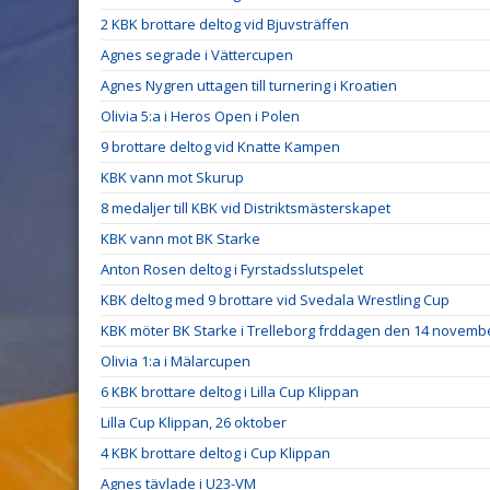
2 KBK brottare deltog vid Bjuvsträffen
Agnes segrade i Vättercupen
Agnes Nygren uttagen till turnering i Kroatien
Olivia 5:a i Heros Open i Polen
9 brottare deltog vid Knatte Kampen
KBK vann mot Skurup
8 medaljer till KBK vid Distriktsmästerskapet
KBK vann mot BK Starke
Anton Rosen deltog i Fyrstadsslutspelet
KBK deltog med 9 brottare vid Svedala Wrestling Cup
KBK möter BK Starke i Trelleborg frddagen den 14 novemb
Olivia 1:a i Mälarcupen
6 KBK brottare deltog i Lilla Cup Klippan
Lilla Cup Klippan, 26 oktober
4 KBK brottare deltog i Cup Klippan
Agnes tävlade i U23-VM