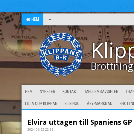
HEM
Klip
Brottning
HEM
NYHETER
KONTAKT
MEDLEMSAVGIFTER
TRÄN
LILLA CUP KLIPPAN
BILBINGO
ÅBY-MARKNAD
BROTTN
Elvira uttagen till Spaniens GP
2024-06-22 22:35