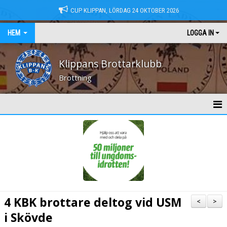
CUP KLIPPAN, LÖRDAG 24 OKTOBER 2026
HEM
LOGGA IN
Klippans Brottarklubb
Brottning
HEM
NYHETER
KONTAKT
MEDLEMSAVGIFTER
4 KBK brottare deltog vid USM
<
>
TRÄNINGSTIDER
i Skövde