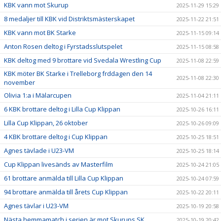
KBK vann mot Skurup
2025-11-29 15:29
8 medaljer till KBK vid Distriktsmästerskapet
2025-11-22 21:51
KBK vann mot BK Starke
2025-11-15 09:14
Anton Rosen deltog i Fyrstadsslutspelet
2025-11-15 08:58
KBK deltog med 9 brottare vid Svedala Wrestling Cup
2025-11-08 22:59
KBK möter BK Starke i Trelleborg frddagen den 14
2025-11-08 22:30
november
Olivia 1:a i Mälarcupen
2025-11-04 21:11
6 KBK brottare deltog i Lilla Cup Klippan
2025-10-26 16:11
Lilla Cup Klippan, 26 oktober
2025-10-26 09:09
4 KBK brottare deltog i Cup Klippan
2025-10-25 18:51
Agnes tävlade i U23-VM
2025-10-25 18:14
Cup Klippan livesänds av Masterfilm
2025-10-24 21:05
61 brottare anmälda till Lilla Cup Klippan
2025-10-24 07:59
94 brottare anmälda till årets Cup Klippan
2025-10-22 20:11
Agnes tävlar i U23-VM
2025-10-19 20:58
Nästa hemmamatch i serien är mot Skurups SK
2025-10-19 20:42