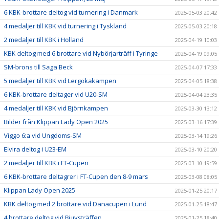
6 KBK-brottare deltog vid turnering i Danmark
2025-05-03 20:42
4 medaljer till KBK vid turnering i Tyskland
2025-05-03 20:18
2 medaljer till KBK i Holland
2025-04-19 10:03
KBK deltog med 6 brottare vid Nybörjarträff i Tyringe
2025-04-19 09:05
SM-brons till Saga Beck
2025-04-07 17:33
5 medaljer till KBK vid Lergökakampen
2025-04-05 18:38
6 KBK-brottare deltager vid U20-SM
2025-04-04 23:35
4 medaljer till KBK vid Björnkampen
2025-03-30 13:12
Bilder från Klippan Lady Open 2025
2025-03-16 17:39
Viggo 6:a vid Ungdoms-SM
2025-03-14 19:26
Elvira deltog i U23-EM
2025-03-10 20:20
2 medaljer till KBK i FT-Cupen
2025-03-10 19:59
6 KBK-brottare deltagrer i FT-Cupen den 8-9 mars
2025-03-08 08:05
Klippan Lady Open 2025
2025-01-25 20:17
KBK deltog med 2 brottare vid Danacupen i Lund
2025-01-25 18:47
4 brottare deltog vid Bjuvsträffen
2025-01-25 18:40