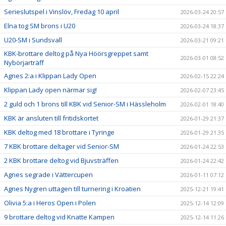
Serieslutspel i Vinslöv, Fredag 10 april
2026-03-24 20:57
Elna tog SM brons i U20
2026-03-24 18:37
U20-SM i Sundsvall
2026-03-21 09:21
KBK-brottare deltog på Nya Höörsgreppet samt
2026-03-01 08:52
Nybörjarträff
Agnes 2:a i Klippan Lady Open
2026-02-15 22:24
Klippan Lady open närmar sig!
2026-02-07 23:45
2 guld och 1 brons till KBK vid Senior-SM i Hässleholm
2026-02-01 18:40
KBK är ansluten till fritidskortet
2026-01-29 21:37
KBK deltog med 18 brottare i Tyringe
2026-01-29 21:35
7 KBK brottare deltager vid Senior-SM
2026-01-24 22:53
2 KBK brottare deltog vid Bjuvsträffen
2026-01-24 22:42
Agnes segrade i Vättercupen
2026-01-11 07:12
Agnes Nygren uttagen till turnering i Kroatien
2025-12-21 19:41
Olivia 5:a i Heros Open i Polen
2025-12-14 12:09
9 brottare deltog vid Knatte Kampen
2025-12-14 11:26