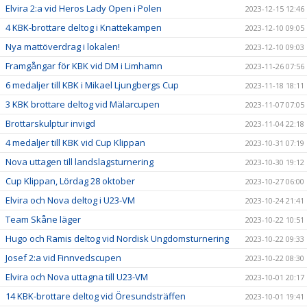
Elvira 2:a vid Heros Lady Open i Polen
2023-12-15 12:46
4 KBK-brottare deltog i Knattekampen
2023-12-10 09:05
Nya mattöverdrag i lokalen!
2023-12-10 09:03
Framgångar för KBK vid DM i Limhamn
2023-11-26 07:56
6 medaljer till KBK i Mikael Ljungbergs Cup
2023-11-18 18:11
3 KBK brottare deltog vid Mälarcupen
2023-11-07 07:05
Brottarskulptur invigd
2023-11-04 22:18
4 medaljer till KBK vid Cup Klippan
2023-10-31 07:19
Nova uttagen till landslagsturnering
2023-10-30 19:12
Cup Klippan, Lördag 28 oktober
2023-10-27 06:00
Elvira och Nova deltog i U23-VM
2023-10-24 21:41
Team Skåne läger
2023-10-22 10:51
Hugo och Ramis deltog vid Nordisk Ungdomsturnering
2023-10-22 09:33
Josef 2:a vid Finnvedscupen
2023-10-22 08:30
Elvira och Nova uttagna till U23-VM
2023-10-01 20:17
14 KBK-brottare deltog vid Öresundsträffen
2023-10-01 19:41