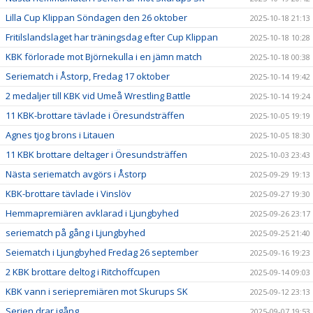
Lilla Cup Klippan Söndagen den 26 oktober
2025-10-18 21:13
Fritilslandslaget har träningsdag efter Cup Klippan
2025-10-18 10:28
KBK förlorade mot Björnekulla i en jämn match
2025-10-18 00:38
Seriematch i Åstorp, Fredag 17 oktober
2025-10-14 19:42
2 medaljer till KBK vid Umeå Wrestling Battle
2025-10-14 19:24
11 KBK-brottare tävlade i Öresundsträffen
2025-10-05 19:19
Agnes tjog brons i Litauen
2025-10-05 18:30
11 KBK brottare deltager i Öresundsträffen
2025-10-03 23:43
Nästa seriematch avgörs i Åstorp
2025-09-29 19:13
KBK-brottare tävlade i Vinslöv
2025-09-27 19:30
Hemmapremiären avklarad i Ljungbyhed
2025-09-26 23:17
seriematch på gång i Ljungbyhed
2025-09-25 21:40
Seiematch i Ljungbyhed Fredag 26 september
2025-09-16 19:23
2 KBK brottare deltog i Ritchoffcupen
2025-09-14 09:03
KBK vann i seriepremiären mot Skurups SK
2025-09-12 23:13
Serien drar igång
2025-09-07 19:53