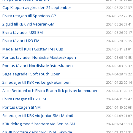
Cup Klippan avgörs den 21 september
2024-06-22 22:37
Elvira uttagen till Spaniens GP
2024-06-22 22:35
2 guld till KBK vid Veteran-SM
2024-05-26 09:41
Elvira tävlade i U23-EM
2024-05-26 09:17
Elvira tävlar i U23-EM
2024-05-20 19:15
Medaljer till KBK i Gustav Freij Cup
2024-05-11 21:01
Pontus tävlade i Nordiska Mästerskapen
2024-05-05 19:58
Pontus tävlar i Nordiska Mästerskapen
2024-05-03 19:37
Saga segrade i Soft Touch Open
2024-04-28 19:22
2 medaljer till KBK vid Lergökakampen
2024-04-22 20:14
Alice Bertdahl och Elvira Braun fick pris av kommunen
2024-04-11 20:17
Elvira Uttagen till U23 EM
2024-04-11 19:47
Pontus uttagen til NM
2024-04-10 20:08
6 medaljer till KBK vid Junior-SM i Malmö
2024-04-09 21:07
KBK deltog med 5 brottare vid Senior-SM
2024-03-24 16:13
4 KBK brottare deltog vid USM i Skövde
2024-03-17 17:31