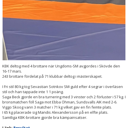
KBK deltog med 4 brottare när Ungdoms-SM avgjordes i Skövde den
16-17 mars.
243 brottare fördelat på 71 klubbar deltog i mästerskapet.
I Fri stil 80 kg tog Sevastian Sotnkov SM-guld efter 4 segrar i överläsen
stil och han tappade inte 1 1 poäng.
Saga Beck gjorde en bra turnering med 3 vinster och 2 förluster i 57 kg. I
bronsmatchen föll Saga mot Ebba Öhman, Sundsvalls AIK med 2-6.
Viggo Skoog vann 3 matcher i 71 kg vilket gav en fin femte plats.
I 65 kg placerade sig Mandis Alexandersson på en elfte plats.
Samtliga KBK-brottare gjorde bra kämpainsatser.
Länk:
Resultat