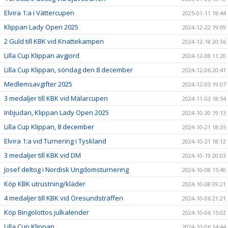
Elvira 1:a i Vättercupen
2025-01-11 18:44
Klippan Lady Open 2025
2024-12-22 19:09
2 Guld till KBK vid Knattekampen
2024-12-18 20:36
Lilla Cup Klippan avgjord
2024-12-08 11:20
Lilla Cup Klippan, söndag den 8 december
2024-12-06 20:41
Medlemsavgifter 2025
2024-12-03 19:07
3 medaljer till KBK vid Mälarcupen
2024-11-03 18:54
Inbjudan, Klippan Lady Open 2025
2024-10-30 19:13
Lilla Cup Klippan, 8 december
2024-10-21 18:35
Elvira 1:a vid Turnering i Tyskland
2024-10-21 18:12
3 medaljer till KBK vid DM
2024-10-19 20:03
Josef deltog i Nordisk Ungdomsturnering
2024-10-08 15:40
Köp KBK utrustning/kläder
2024-10-08 09:21
4 medaljer till KBK vid Öresundsträffen
2024-10-06 21:21
Köp Bingolottos julkalender
2024-10-06 15:02
Lilla Cup Klippan
2024-10-06 14:44