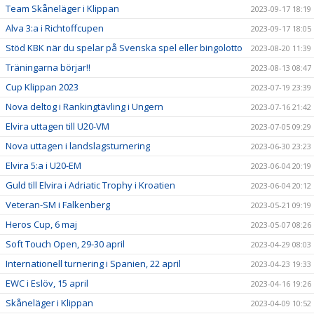
Team Skåneläger i Klippan
2023-09-17 18:19
Alva 3:a i Richtoffcupen
2023-09-17 18:05
Stöd KBK när du spelar på Svenska spel eller bingolotto
2023-08-20 11:39
Träningarna börjar!!
2023-08-13 08:47
Cup Klippan 2023
2023-07-19 23:39
Nova deltog i Rankingtävling i Ungern
2023-07-16 21:42
Elvira uttagen till U20-VM
2023-07-05 09:29
Nova uttagen i landslagsturnering
2023-06-30 23:23
Elvira 5:a i U20-EM
2023-06-04 20:19
Guld till Elvira i Adriatic Trophy i Kroatien
2023-06-04 20:12
Veteran-SM i Falkenberg
2023-05-21 09:19
Heros Cup, 6 maj
2023-05-07 08:26
Soft Touch Open, 29-30 april
2023-04-29 08:03
Internationell turnering i Spanien, 22 april
2023-04-23 19:33
EWC i Eslöv, 15 april
2023-04-16 19:26
Skåneläger i Klippan
2023-04-09 10:52