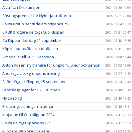
Alva 1:a i Orekampen
2024-09-30 19:09
Säsongspremiär för Nybörjarträffarna
2024-09-25 20:04
Elvira Braun har tilldelats stipendium
2024-09-24 18:10
6 KBK brottare deltog i Cup Klippan
2024-09-21 20:47
Cu Klippan, Lördag 21 september
2024-09-18 18:55
Köp Klippans BK:s vattenflaska
2024-09-15 19:08
2 medaljer till KBK i Hästveda
2024-09-08 16:44
Anton Rosen, ny tränare för ungdom, junior och senior
2024-09-03 19:09
Ändring av Lekgruppens träning!!
2024-08-27 19:49
Skåneläger i Klippan, 15 september
2024-08-24 19:40
Landslagsläger för U23 i Klippan
2024-08-18 10:30
Ny säsong!
2024-08-10 13:42
Brottningsträningarna börjar!
2024-08-10 13:41
Inbjudan till Cup Klippan 2024
2024-07-11 23:13
Elvira deltog i Spaniens GP
2024-07-11 10:59
Klippans BK söker tränare
2024-07-03 09:25