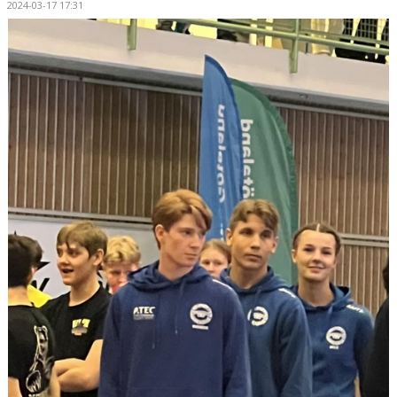
2024-03-17 17:31
TÄVLINGSPROGRAM
TÄVLINGSRESULTAT
CUP KLIPPAN
KLIPPAN LADY OPEN
UNGDOMS-SM 2023
LILLA CUP KLIPPAN
BILBINGO
ÅBY-MARKNAD
BROTTNINGSGYMNASIUM
STATISTIK