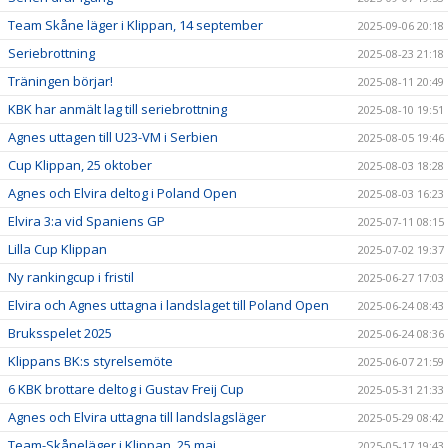
Team Skåne läger i Klippan, 14 september
2025-09-06 20:18
Seriebrottning
2025-08-23 21:18
Träningen börjar!
2025-08-11 20:49
KBK har anmält lag till seriebrottning
2025-08-10 19:51
Agnes uttagen till U23-VM i Serbien
2025-08-05 19:46
Cup Klippan, 25 oktober
2025-08-03 18:28
Agnes och Elvira deltog i Poland Open
2025-08-03 16:23
Elvira 3:a vid Spaniens GP
2025-07-11 08:15
Lilla Cup Klippan
2025-07-02 19:37
Ny rankingcup i fristil
2025-06-27 17:03
Elvira och Agnes uttagna i landslaget till Poland Open
2025-06-24 08:43
Bruksspelet 2025
2025-06-24 08:36
Klippans BK:s styrelsemöte
2025-06-07 21:59
6 KBK brottare deltog i Gustav Freij Cup
2025-05-31 21:33
Agnes och Elvira uttagna till landslagsläger
2025-05-29 08:42
Team-Skåneläger i Klippan, 25 maj
2025-05-17 19:43