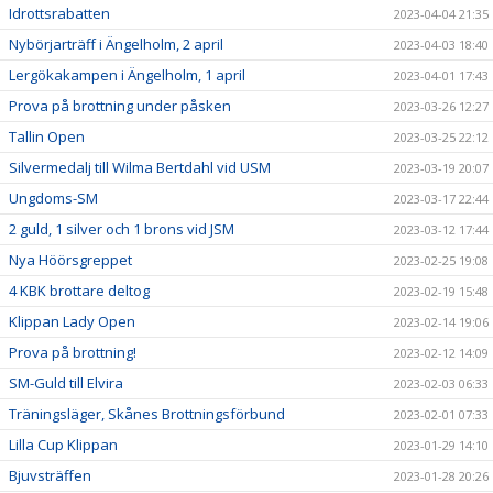
Idrottsrabatten
2023-04-04 21:35
Nybörjarträff i Ängelholm, 2 april
2023-04-03 18:40
Lergökakampen i Ängelholm, 1 april
2023-04-01 17:43
Prova på brottning under påsken
2023-03-26 12:27
Tallin Open
2023-03-25 22:12
Silvermedalj till Wilma Bertdahl vid USM
2023-03-19 20:07
Ungdoms-SM
2023-03-17 22:44
2 guld, 1 silver och 1 brons vid JSM
2023-03-12 17:44
Nya Höörsgreppet
2023-02-25 19:08
4 KBK brottare deltog
2023-02-19 15:48
Klippan Lady Open
2023-02-14 19:06
Prova på brottning!
2023-02-12 14:09
SM-Guld till Elvira
2023-02-03 06:33
Träningsläger, Skånes Brottningsförbund
2023-02-01 07:33
Lilla Cup Klippan
2023-01-29 14:10
Bjuvsträffen
2023-01-28 20:26