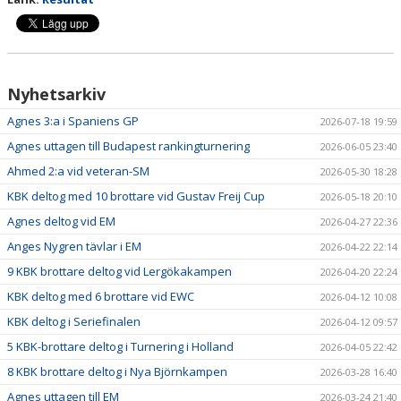
Nyhetsarkiv
Agnes 3:a i Spaniens GP
2026-07-18 19:59
Agnes uttagen till Budapest rankingturnering
2026-06-05 23:40
Ahmed 2:a vid veteran-SM
2026-05-30 18:28
KBK deltog med 10 brottare vid Gustav Freij Cup
2026-05-18 20:10
Agnes deltog vid EM
2026-04-27 22:36
Anges Nygren tävlar i EM
2026-04-22 22:14
9 KBK brottare deltog vid Lergökakampen
2026-04-20 22:24
KBK deltog med 6 brottare vid EWC
2026-04-12 10:08
KBK deltog i Seriefinalen
2026-04-12 09:57
5 KBK-brottare deltog i Turnering i Holland
2026-04-05 22:42
8 KBK brottare deltog i Nya Björnkampen
2026-03-28 16:40
Agnes uttagen till EM
2026-03-24 21:40