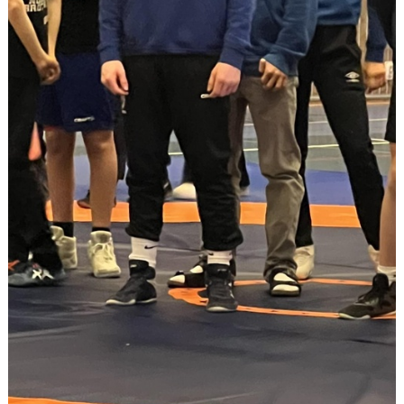
DOKUMENT
STÖD KBK
LÄNKAR
KLUBBKLÄDER
SERIEBROTTNING