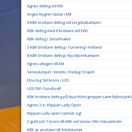
Agnes deltog vid EM
Anges Nygren tävlar i EM
9 KBK brottare deltog vid Lergökakampen
KBK deltog med 6 brottare vid EWC
KBK deltog i Seriefinalen
5 KBK-brottare deltog i Turnering i Holland
8 KBK brottare deltog i Nya Björnkampen
Agnes uttagen till EM
Serieslutspel i Vinslöv, Fredag 10 april
Elna tog SM brons i U20
U20-SM i Sundsvall
KBK-brottare deltog på Nya Höörsgreppet samt Nybörjarträ
Agnes 2:a i Klippan Lady Open
Klippan Lady open närmar sig!
2 guld och 1 brons till KBK vid Senior-SM i Hässleholm
KBK är ansluten till fritidskortet