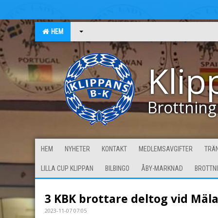
HEM
Klip
Brottning
HEM
NYHETER
KONTAKT
MEDLEMSAVGIFTER
TRÄN
LILLA CUP KLIPPAN
BILBINGO
ÅBY-MARKNAD
BROTTN
3 KBK brottare deltog vid Mäl
2023-11-07 07:05