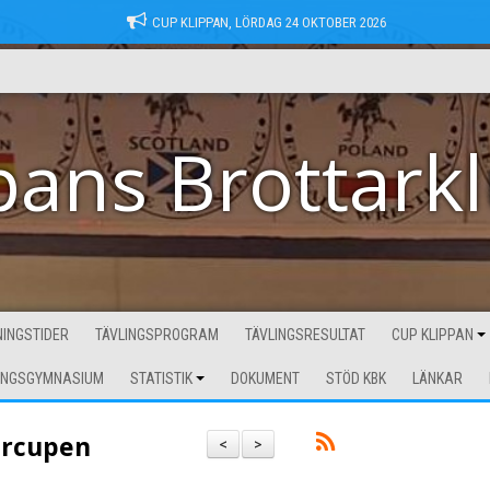
CUP KLIPPAN, LÖRDAG 24 OKTOBER 2026
pans Brottark
INGSTIDER
TÄVLINGSPROGRAM
TÄVLINGSRESULTAT
CUP KLIPPAN
INGSGYMNASIUM
STATISTIK
DOKUMENT
STÖD KBK
LÄNKAR
arcupen
<
>