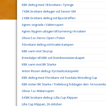
KBK deltog med 18 brottare i Tyringe
7 KBK brottare deltager vid Senior-SM
2 KBK brottare deltog vid Bjuvsträffen
Agnes segrade i Vättercupen
Agnes Nygren uttagen till turnering i Kroatien
Olivia 5:a i Heros Open i Polen
9 brottare deltog vid Knatte Kampen
KBK vann mot Skurup
8 medaljer till KBK vid Distriktsmästerskapet
KBK vann mot BK Starke
Anton Rosen deltog i Fyrstadsslutspelet
KBK deltog med 9 brottare vid Svedala Wrestling Cup
KBK möter BK Starke i Trelleborg frddagen den 14 novemb
Olivia 1:a i Mälarcupen
6 KBK brottare deltog i Lilla Cup Klippan
Lilla Cup Klippan, 26 oktober