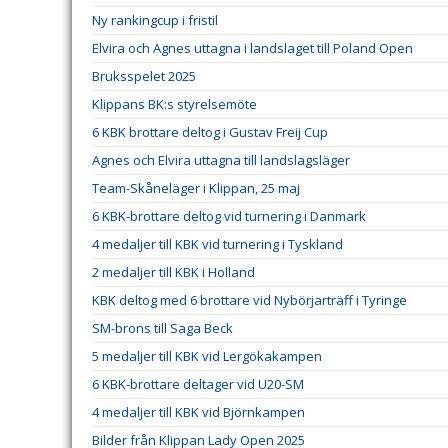
Ny rankingcup i fristil
Elvira och Agnes uttagna i landslaget till Poland Open
Bruksspelet 2025
Klippans BK:s styrelsemöte
6 KBK brottare deltog i Gustav Freij Cup
Agnes och Elvira uttagna till landslagsläger
Team-Skåneläger i Klippan, 25 maj
6 KBK-brottare deltog vid turnering i Danmark
4 medaljer till KBK vid turnering i Tyskland
2 medaljer till KBK i Holland
KBK deltog med 6 brottare vid Nybörjarträff i Tyringe
SM-brons till Saga Beck
5 medaljer till KBK vid Lergökakampen
6 KBK-brottare deltager vid U20-SM
4 medaljer till KBK vid Björnkampen
Bilder från Klippan Lady Open 2025