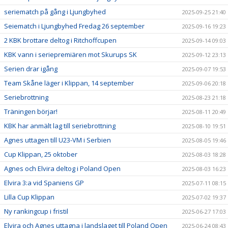
seriematch på gång i Ljungbyhed
2025-09-25 21:40
Seiematch i Ljungbyhed Fredag 26 september
2025-09-16 19:23
2 KBK brottare deltog i Ritchoffcupen
2025-09-14 09:03
KBK vann i seriepremiären mot Skurups SK
2025-09-12 23:13
Serien drar igång
2025-09-07 19:53
Team Skåne läger i Klippan, 14 september
2025-09-06 20:18
Seriebrottning
2025-08-23 21:18
Träningen börjar!
2025-08-11 20:49
KBK har anmält lag till seriebrottning
2025-08-10 19:51
Agnes uttagen till U23-VM i Serbien
2025-08-05 19:46
Cup Klippan, 25 oktober
2025-08-03 18:28
Agnes och Elvira deltog i Poland Open
2025-08-03 16:23
Elvira 3:a vid Spaniens GP
2025-07-11 08:15
Lilla Cup Klippan
2025-07-02 19:37
Ny rankingcup i fristil
2025-06-27 17:03
Elvira och Agnes uttagna i landslaget till Poland Open
2025-06-24 08:43