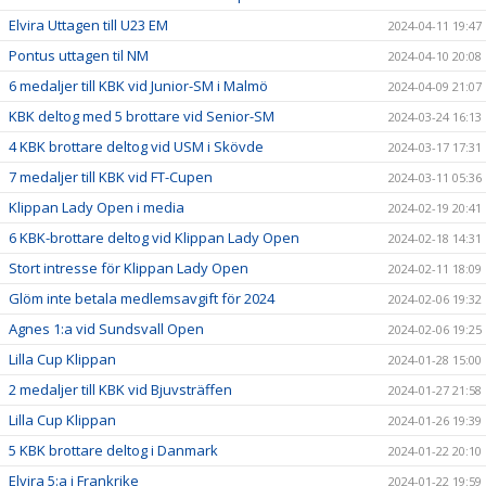
Elvira Uttagen till U23 EM
2024-04-11 19:47
Pontus uttagen til NM
2024-04-10 20:08
6 medaljer till KBK vid Junior-SM i Malmö
2024-04-09 21:07
KBK deltog med 5 brottare vid Senior-SM
2024-03-24 16:13
4 KBK brottare deltog vid USM i Skövde
2024-03-17 17:31
7 medaljer till KBK vid FT-Cupen
2024-03-11 05:36
Klippan Lady Open i media
2024-02-19 20:41
6 KBK-brottare deltog vid Klippan Lady Open
2024-02-18 14:31
Stort intresse för Klippan Lady Open
2024-02-11 18:09
Glöm inte betala medlemsavgift för 2024
2024-02-06 19:32
Agnes 1:a vid Sundsvall Open
2024-02-06 19:25
Lilla Cup Klippan
2024-01-28 15:00
2 medaljer till KBK vid Bjuvsträffen
2024-01-27 21:58
Lilla Cup Klippan
2024-01-26 19:39
5 KBK brottare deltog i Danmark
2024-01-22 20:10
Elvira 5:a i Frankrike
2024-01-22 19:59