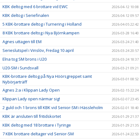
DOKUMENT
KBK deltog med 6 brottare vid EWC
2026-04-12 10:08
STÖD KBK
KBK deltog i Seriefinalen
2026-04-12 09:57
5 KBK-brottare deltog i Turnering i Holland
2026-04-05 22:42
LÄNKAR
8 KBK brottare deltog i Nya Björnkampen
2026-03-28 16:40
KLUBBKLÄDER
Agnes uttagen till EM
2026-03-24 21:40
Serieslutspel i Vinslöv, Fredag 10 april
2026-03-24 20:57
SERIEBROTTNING
Elna tog SM brons i U20
2026-03-24 18:37
U20-SM i Sundsvall
2026-03-21 09:21
KBK-brottare deltog på Nya Höörsgreppet samt
2026-03-01 08:52
Nybörjarträff
Agnes 2:a i Klippan Lady Open
2026-02-15 22:24
Klippan Lady open närmar sig!
2026-02-07 23:45
2 guld och 1 brons till KBK vid Senior-SM i Hässleholm
2026-02-01 18:40
KBK är ansluten till fritidskortet
2026-01-29 21:37
KBK deltog med 18 brottare i Tyringe
2026-01-29 21:35
7 KBK brottare deltager vid Senior-SM
2026-01-24 22:53