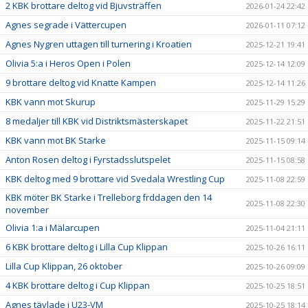
2 KBK brottare deltog vid Bjuvsträffen
2026-01-24 22:42
Agnes segrade i Vättercupen
2026-01-11 07:12
Agnes Nygren uttagen till turnering i Kroatien
2025-12-21 19:41
Olivia 5:a i Heros Open i Polen
2025-12-14 12:09
9 brottare deltog vid Knatte Kampen
2025-12-14 11:26
KBK vann mot Skurup
2025-11-29 15:29
8 medaljer till KBK vid Distriktsmästerskapet
2025-11-22 21:51
KBK vann mot BK Starke
2025-11-15 09:14
Anton Rosen deltog i Fyrstadsslutspelet
2025-11-15 08:58
KBK deltog med 9 brottare vid Svedala Wrestling Cup
2025-11-08 22:59
KBK möter BK Starke i Trelleborg frddagen den 14
2025-11-08 22:30
november
Olivia 1:a i Mälarcupen
2025-11-04 21:11
6 KBK brottare deltog i Lilla Cup Klippan
2025-10-26 16:11
Lilla Cup Klippan, 26 oktober
2025-10-26 09:09
4 KBK brottare deltog i Cup Klippan
2025-10-25 18:51
Agnes tävlade i U23-VM
2025-10-25 18:14