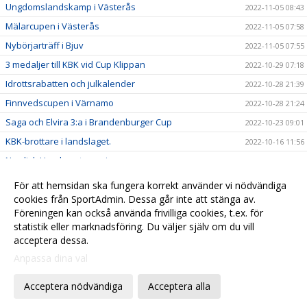
Ungdomslandskamp i Västerås
2022-11-05 08:43
Mälarcupen i Västerås
2022-11-05 07:58
Nybörjarträff i Bjuv
2022-11-05 07:55
3 medaljer till KBK vid Cup Klippan
2022-10-29 07:18
Idrottsrabatten och julkalender
2022-10-28 21:39
Finnvedscupen i Värnamo
2022-10-28 21:24
Saga och Elvira 3:a i Brandenburger Cup
2022-10-23 09:01
KBK-brottare i landslaget.
2022-10-16 11:56
Nordisk Ungdomsturnering
2022-10-16 11:55
Öresundsträffen
2022-10-16 11:54
För att hemsidan ska fungera korrekt använder vi nödvändiga
Richtoffcupen i Limhamn
cookies från SportAdmin. Dessa går inte att stänga av.
2022-10-16 11:53
Föreningen kan också använda frivilliga cookies, t.ex. för
Hugo Svahn tävlade i Norge
2022-10-16 11:52
statistik eller marknadsföring. Du väljer själv om du vill
acceptera dessa.
Anpassa dina val
Cookie-
Gå till
inställningar
Webbversion
Acceptera nödvändiga
Acceptera alla