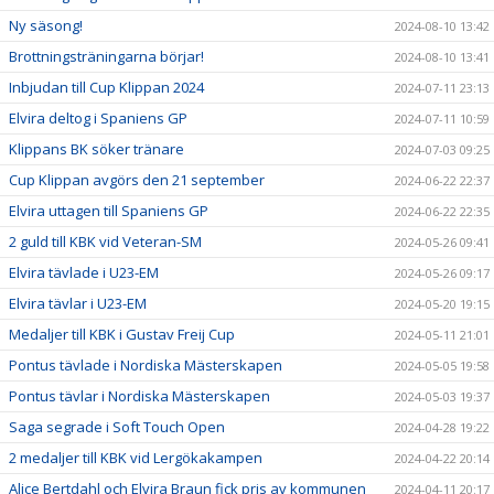
Ny säsong!
2024-08-10 13:42
Brottningsträningarna börjar!
2024-08-10 13:41
Inbjudan till Cup Klippan 2024
2024-07-11 23:13
Elvira deltog i Spaniens GP
2024-07-11 10:59
Klippans BK söker tränare
2024-07-03 09:25
Cup Klippan avgörs den 21 september
2024-06-22 22:37
Elvira uttagen till Spaniens GP
2024-06-22 22:35
2 guld till KBK vid Veteran-SM
2024-05-26 09:41
Elvira tävlade i U23-EM
2024-05-26 09:17
Elvira tävlar i U23-EM
2024-05-20 19:15
Medaljer till KBK i Gustav Freij Cup
2024-05-11 21:01
Pontus tävlade i Nordiska Mästerskapen
2024-05-05 19:58
Pontus tävlar i Nordiska Mästerskapen
2024-05-03 19:37
Saga segrade i Soft Touch Open
2024-04-28 19:22
2 medaljer till KBK vid Lergökakampen
2024-04-22 20:14
Alice Bertdahl och Elvira Braun fick pris av kommunen
2024-04-11 20:17