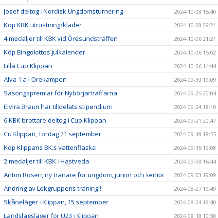
Josef deltog i Nordisk Ungdomsturnering
2024-10-08 15:40
Köp KBK utrustning/kläder
2024-10-08 09:21
4 medaljer till KBK vid Öresundsträffen
2024-10-06 21:21
Köp Bingolottos julkalender
2024-10-06 15:02
Lilla Cup Klippan
2024-10-06 14:44
Alva 1:a i Orekampen
2024-09-30 19:09
Säsongspremiär för Nybörjarträffarna
2024-09-25 20:04
Elvira Braun har tilldelats stipendium
2024-09-24 18:10
6 KBK brottare deltog i Cup Klippan
2024-09-21 20:47
Cu Klippan, Lördag 21 september
2024-09-18 18:55
Köp Klippans BK:s vattenflaska
2024-09-15 19:08
2 medaljer till KBK i Hästveda
2024-09-08 16:44
Anton Rosen, ny tränare för ungdom, junior och senior
2024-09-03 19:09
Ändring av Lekgruppens träning!!
2024-08-27 19:49
Skåneläger i Klippan, 15 september
2024-08-24 19:40
Landslagsläger för U23 i Klippan
2024-08-18 10:30