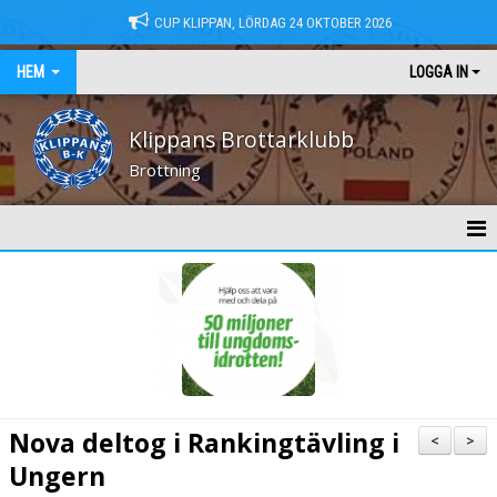
CUP KLIPPAN, LÖRDAG 24 OKTOBER 2026
HEM
LOGGA IN
Klippans Brottarklubb
Brottning
HEM
NYHETER
KONTAKT
MEDLEMSAVGIFTER
Nova deltog i Rankingtävling i
<
>
TRÄNINGSTIDER
Ungern