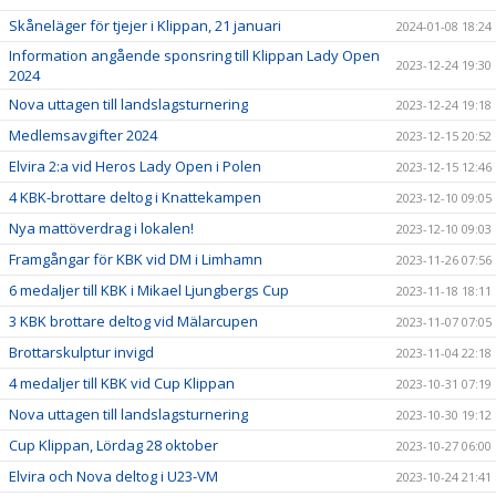
Skåneläger för tjejer i Klippan, 21 januari
2024-01-08 18:24
Information angående sponsring till Klippan Lady Open
2023-12-24 19:30
2024
Nova uttagen till landslagsturnering
2023-12-24 19:18
Medlemsavgifter 2024
2023-12-15 20:52
Elvira 2:a vid Heros Lady Open i Polen
2023-12-15 12:46
4 KBK-brottare deltog i Knattekampen
2023-12-10 09:05
Nya mattöverdrag i lokalen!
2023-12-10 09:03
Framgångar för KBK vid DM i Limhamn
2023-11-26 07:56
6 medaljer till KBK i Mikael Ljungbergs Cup
2023-11-18 18:11
3 KBK brottare deltog vid Mälarcupen
2023-11-07 07:05
Brottarskulptur invigd
2023-11-04 22:18
4 medaljer till KBK vid Cup Klippan
2023-10-31 07:19
Nova uttagen till landslagsturnering
2023-10-30 19:12
Cup Klippan, Lördag 28 oktober
2023-10-27 06:00
Elvira och Nova deltog i U23-VM
2023-10-24 21:41