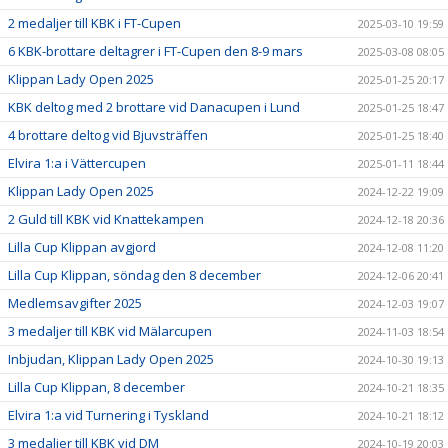
2 medaljer till KBK i FT-Cupen
2025-03-10 19:59
6 KBK-brottare deltagrer i FT-Cupen den 8-9 mars
2025-03-08 08:05
Klippan Lady Open 2025
2025-01-25 20:17
KBK deltog med 2 brottare vid Danacupen i Lund
2025-01-25 18:47
4 brottare deltog vid Bjuvsträffen
2025-01-25 18:40
Elvira 1:a i Vättercupen
2025-01-11 18:44
Klippan Lady Open 2025
2024-12-22 19:09
2 Guld till KBK vid Knattekampen
2024-12-18 20:36
Lilla Cup Klippan avgjord
2024-12-08 11:20
Lilla Cup Klippan, söndag den 8 december
2024-12-06 20:41
Medlemsavgifter 2025
2024-12-03 19:07
3 medaljer till KBK vid Mälarcupen
2024-11-03 18:54
Inbjudan, Klippan Lady Open 2025
2024-10-30 19:13
Lilla Cup Klippan, 8 december
2024-10-21 18:35
Elvira 1:a vid Turnering i Tyskland
2024-10-21 18:12
3 medaljer till KBK vid DM
2024-10-19 20:03