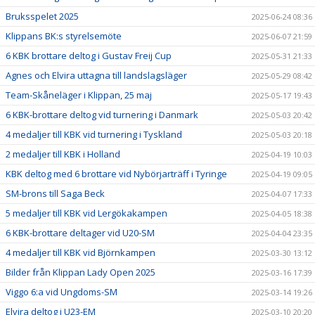
Bruksspelet 2025
2025-06-24 08:36
Klippans BK:s styrelsemöte
2025-06-07 21:59
6 KBK brottare deltog i Gustav Freij Cup
2025-05-31 21:33
Agnes och Elvira uttagna till landslagsläger
2025-05-29 08:42
Team-Skåneläger i Klippan, 25 maj
2025-05-17 19:43
6 KBK-brottare deltog vid turnering i Danmark
2025-05-03 20:42
4 medaljer till KBK vid turnering i Tyskland
2025-05-03 20:18
2 medaljer till KBK i Holland
2025-04-19 10:03
KBK deltog med 6 brottare vid Nybörjarträff i Tyringe
2025-04-19 09:05
SM-brons till Saga Beck
2025-04-07 17:33
5 medaljer till KBK vid Lergökakampen
2025-04-05 18:38
6 KBK-brottare deltager vid U20-SM
2025-04-04 23:35
4 medaljer till KBK vid Björnkampen
2025-03-30 13:12
Bilder från Klippan Lady Open 2025
2025-03-16 17:39
Viggo 6:a vid Ungdoms-SM
2025-03-14 19:26
Elvira deltog i U23-EM
2025-03-10 20:20