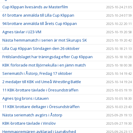
Cup Klippan livesänds av Masterfilm
2025-10-24 21:05
61 brottare anmälda till Lilla Cup Klippan
2025-10-24 07:59
94 brottare anmälda till årets Cup Klippan
2025-10-22 20:11
Agnes tävlar i U23-VM
2025-10-19 20:58
Nästa hemmamatch i serien är mot Skurups SK
2025-10-19 20:42
Lilla Cup Klippan Söndagen den 26 oktober
2025-10-18 21:13
Fritilslandslaget har träningsdag efter Cup Klippan
2025-10-18 10:28
KBK förlorade mot Björnekulla i en jämn match
2025-10-18 00:38
Seriematch i Åstorp, Fredag 17 oktober
2025-10-14 19:42
2 medaljer till KBK vid Umeå Wrestling Battle
2025-10-14 19:24
11 KBK-brottare tävlade i Öresundsträffen
2025-10-05 19:19
Agnes tjog brons i Litauen
2025-10-05 18:30
11 KBK brottare deltager i Öresundsträffen
2025-10-03 23:43
Nästa seriematch avgörs i Åstorp
2025-09-29 19:13
KBK-brottare tävlade i Vinslöv
2025-09-27 19:30
Hemmapremiären avklarad i Ljungbyhed
2025-09-26 23:17