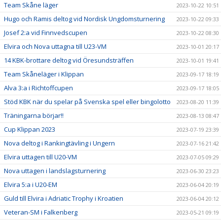
Team Skåne läger
2023-10-22 10:51
Hugo och Ramis deltog vid Nordisk Ungdomsturnering
2023-10-22 09:33
Josef 2:a vid Finnvedscupen
2023-10-22 08:30
Elvira och Nova uttagna till U23-VM
2023-10-01 20:17
14 KBK-brottare deltog vid Öresundsträffen
2023-10-01 19:41
Team Skåneläger i Klippan
2023-09-17 18:19
Alva 3:a i Richtoffcupen
2023-09-17 18:05
Stöd KBK när du spelar på Svenska spel eller bingolotto
2023-08-20 11:39
Träningarna börjar!!
2023-08-13 08:47
Cup Klippan 2023
2023-07-19 23:39
Nova deltog i Rankingtävling i Ungern
2023-07-16 21:42
Elvira uttagen till U20-VM
2023-07-05 09:29
Nova uttagen i landslagsturnering
2023-06-30 23:23
Elvira 5:a i U20-EM
2023-06-04 20:19
Guld till Elvira i Adriatic Trophy i Kroatien
2023-06-04 20:12
Veteran-SM i Falkenberg
2023-05-21 09:19