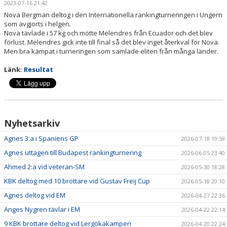
2023-07-16 21:42
TÄVLINGSPROGRAM
Nova Bergman deltog i den Internationella rankingturneringen i Ungern
som avgjorts i helgen.
TÄVLINGSRESULTAT
Nova tävlade i 57 kg och mötte Melendres från Ecuador och det blev
förlust. Melendres gick inte till final så det blev inget återkval för Nova.
CUP KLIPPAN
Men bra kämpat i turneringen som samlade eliten från många länder.
Länk:
Resultat
KLIPPAN LADY OPEN
UNGDOMS-SM 2023
LILLA CUP KLIPPAN
Nyhetsarkiv
Agnes 3:a i Spaniens GP
2026-07-18 19:59
BILBINGO
Agnes uttagen till Budapest rankingturnering
2026-06-05 23:40
ÅBY-MARKNAD
Ahmed 2:a vid veteran-SM
2026-05-30 18:28
KBK deltog med 10 brottare vid Gustav Freij Cup
2026-05-18 20:10
BROTTNINGSGYMNASIUM
Agnes deltog vid EM
2026-04-27 22:36
STATISTIK
Anges Nygren tävlar i EM
2026-04-22 22:14
9 KBK brottare deltog vid Lergökakampen
2026-04-20 22:24