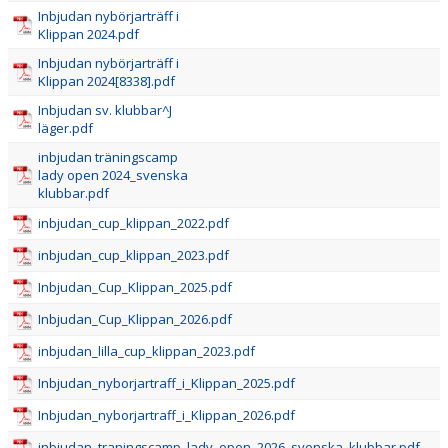
DOKUMENT
Inbjudan nybörjarträff i
Klippan 2024.pdf
STÖD KBK
Inbjudan nybörjarträff i
Klippan 2024[8338].pdf
LÄNKAR
Inbjudan sv. klubbar^J
läger.pdf
KLUBBKLÄDER
inbjudan träningscamp
SERIEBROTTNING
lady open 2024_svenska
klubbar.pdf
inbjudan_cup_klippan_2022.pdf
inbjudan_cup_klippan_2023.pdf
Inbjudan_Cup_Klippan_2025.pdf
Inbjudan_Cup_Klippan_2026.pdf
inbjudan_lilla_cup_klippan_2023.pdf
Inbjudan_nyborjartraff_i_Klippan_2025.pdf
Inbjudan_nyborjartraff_i_Klippan_2026.pdf
inbjudan_traningscamp_lady_open_2026_svenska_klubbar.pdf