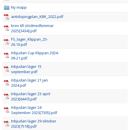
TÄVLINGSPROGRAM
Ny mapp
TÄVLINGSRESULTAT
antidopingplan_KBK_2022.pdf
brev till stödmedlemmar
CUP KLIPPAN
2025[3434].pdf
FS_lager_Klippan_25-
KLIPPAN LADY OPEN
26.10.pdf
Inbjudan Cup Klippan 2024-
UNGDOMS-SM 2023
09-21.pdf
Inbjudan läger 15
LILLA CUP KLIPPAN
september.pdf
Inbjudan läger 21 jan
BILBINGO
2024.pdf
ÅBY-MARKNAD
Inbjudan läger 23 april
2023[6447].pdf
BROTTNINGSGYMNASIUM
Inbjudan läger 24
September 2023[7305].pdf
STATISTIK
Inbjudan läger 29 oktober
2023[7518].pdf