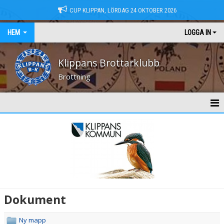
CUP KLIPPAN, LÖRDAG 24 OKTOBER 2026
HEM
LOGGA IN
Klippans Brottarklubb
Brottning
HEM
NYHETER
KONTAKT
MEDLEMSAVGIFTER
Dokument
TRÄNINGSTIDER
Ny mapp